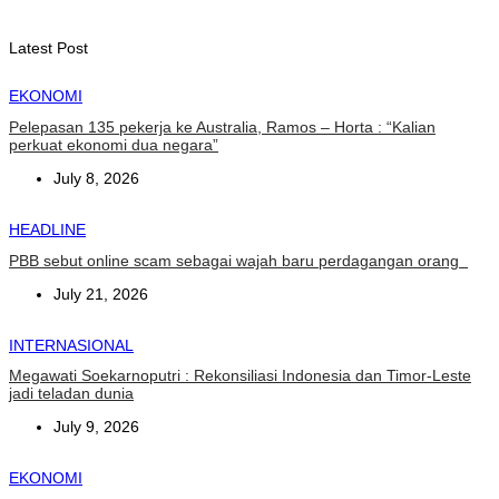
August 6, 2026
Latest Post
EKONOMI
Pelepasan 135 pekerja ke Australia, Ramos – Horta : “Kalian
perkuat ekonomi dua negara”
July 8, 2026
HEADLINE
PBB sebut online scam sebagai wajah baru perdagangan orang
July 21, 2026
INTERNASIONAL
Megawati Soekarnoputri : Rekonsiliasi Indonesia dan Timor-Leste
jadi teladan dunia
July 9, 2026
EKONOMI