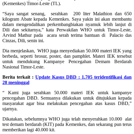
(Kemenkes) Timor-Leste (TL).
“Saya sangat senang, serahkan 200 liter Malathion dan 650
kilogram Abate kepada Kemenkes. Saya yakin ini akan membantu
dalam mengendalikan perkembangbiakan nyamuk lebih lanjut di
Dili dan sekitarnya,” kata Perwakilan WHO untuk Timor-Leste,
Arvind Mathur pada acara serah terima bantuan di Palacio das
Cinzas, Dili, senin ini.
Dia menjelaskan, WHO juga menyediakan 50.000 materi IEK yang
berbeda, seperti brosur, poster, dan pamphlet. Materi IEK tersebut
untuk mendukung Kampanye Pencegahan Demam Berdarah
Nasional Timor-Leste.
Berita terkait :
Update Kasus DBD : 1.705 teridentifikasi dan
28 meninggal
“ Kami juga serahkan 50.000 materi IEK untuk kampanye
pencegahan DBD. Semuanya dilakukan untuk ditujukkan kepada
masyarakat agar bisa melakukan pencegahan atas kasus DBD,”
ujarnya.
Dikatakan, sebelumnya WHO juga telah menyerahkan 10.000 alat
test demam berdarah (KIT) pada Kemenkes, dan sekarang pun terus
memberikan lagi 40.000 kit.