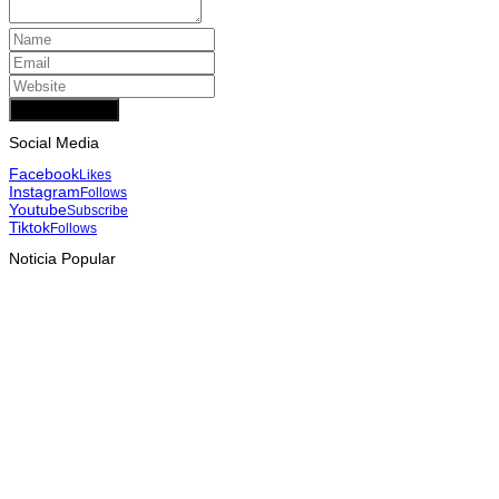
Add Comment
Social Media
Facebook
Likes
Instagram
Follows
Youtube
Subscribe
Tiktok
Follows
Noticia Popular
INTERNASIONAL
YASS China kunjungi TATOLI, bahas kerja sama di masa
depan
August 6, 2026
HEADLINE