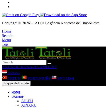
Copyright © 2026 . TATOLI Agência Noticiosa de Timor-Leste.
Home
Search
Menu
Top
ANUNSIU
KONA-BA AMI
LIVE
BAHASA
TETUN
PORTUGUÊS
ENGLISH
Toggle dark mode
HOME
DAERAH
AILEU
AINARU