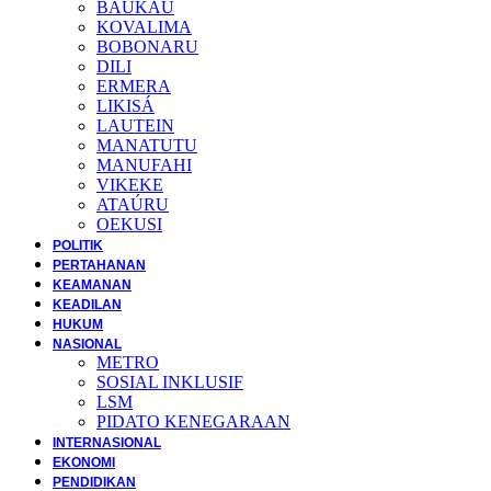
BAUKAU
KOVALIMA
BOBONARU
DILI
ERMERA
LIKISÁ
LAUTEIN
MANATUTU
MANUFAHI
VIKEKE
ATAÚRU
OEKUSI
POLITIK
PERTAHANAN
KEAMANAN
KEADILAN
HUKUM
NASIONAL
METRO
SOSIAL INKLUSIF
LSM
PIDATO KENEGARAAN
INTERNASIONAL
EKONOMI
PENDIDIKAN