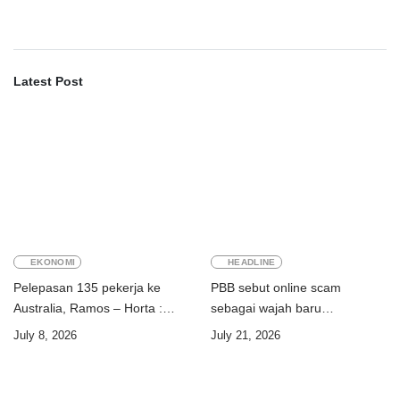
Latest Post
EKONOMI
HEADLINE
Pelepasan 135 pekerja ke
PBB sebut online scam
Australia, Ramos – Horta :
sebagai wajah baru
“Kalian perkuat ekonomi dua
perdagangan orang
July 8, 2026
July 21, 2026
negara”