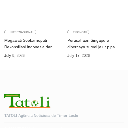
INTERNASIONAL
EKONOMI
Megawati Soekarnoputri :
Perusahaan Singapura
Rekonsiliasi Indonesia dan
dipercaya survei jalur pipa
Timor-Leste jadi teladan dunia
ekspor Gas Greater Sunrise
July 9, 2026
July 17, 2026
Timor-Leste
TATOLI Agência Noticiosa de Timor-Leste