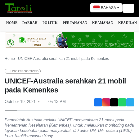
BAHASA
Togg
HOME
DAERAH
POLITIK
PERTAHANAN
KEAMANAN
KEADILAN
Home
UNICEF-Australia serahkan 21 mobil pada Kemenkes
UNCATEGORIZED
UNICEF-Australia serahkan 21 mobil
pada Kemenkes
October 19, 2021
05:13 PM
Pemerintah Australia melalui UNICEF menyerahkan 21 mobil pada
Kementerian Kesehatan (Kemenkes), untuk melakukan monitoring pada
layanan kesehatan pada masyarakat, di kantor UN, Dili, selasa (19/10).
Foto Tatoli/Francisco Sony