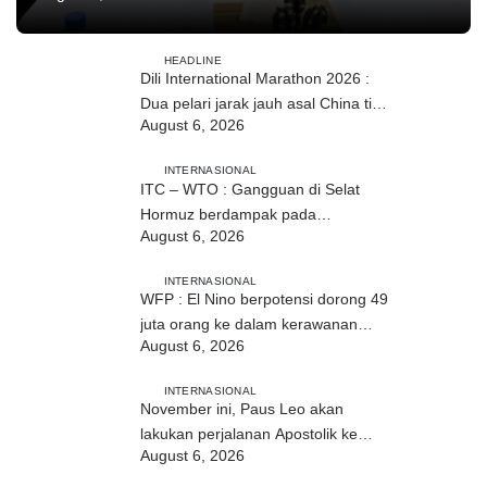
HEADLINE
Dili International Marathon 2026 :
Dua pelari jarak jauh asal China tiba
August 6, 2026
di Dili
INTERNASIONAL
ITC – WTO : Gangguan di Selat
Hormuz berdampak pada
August 6, 2026
perdagangan energi, pupuk, dan
industri
INTERNASIONAL
WFP : El Nino berpotensi dorong 49
juta orang ke dalam kerawanan
August 6, 2026
pangan akut
INTERNASIONAL
November ini, Paus Leo akan
lakukan perjalanan Apostolik ke
August 6, 2026
Uruguay, Argentina, dan Peru