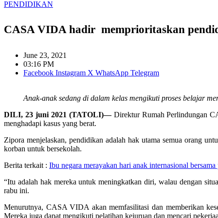
PENDIDIKAN
CASA VIDA hadir memprioritaskan pendid
June 23, 2021
03:16 PM
Facebook
Instagram
X
WhatsApp
Telegram
Anak-anak sedang di dalam kelas mengikuti proses belajar 
DILI, 23 juni 2021 (TATOLI)—
Direktur Rumah Perlindungan C
menghadapi kasus yang berat.
Zipora menjelaskan, pendidikan adalah hak utama semua orang u
korban untuk bersekolah.
Berita terkait :
Ibu negara merayakan hari anak internasional bersama 
“Itu adalah hak mereka untuk meningkatkan diri, walau dengan situa
rabu ini.
Menurutnya, CASA VIDA akan memfasilitasi dan memberikan kesem
Mereka juga dapat mengikuti pelatihan kejuruan dan mencari pekerja