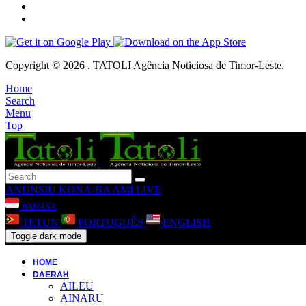
Copyright © 2026 . TATOLI Agência Noticiosa de Timor-Leste.
Home
Search
Menu
Top
ANUNSIU
KONA-BA AMI
LIVE
BAHASA
TETUN
PORTUGUÊS
ENGLISH
Toggle dark mode
HOME
DAERAH
AILEU
AINARU