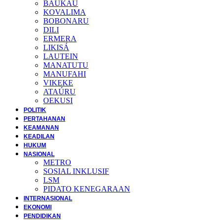
BAUKAU
KOVALIMA
BOBONARU
DILI
ERMERA
LIKISÁ
LAUTEIN
MANATUTU
MANUFAHI
VIKEKE
ATAÚRU
OEKUSI
POLITIK
PERTAHANAN
KEAMANAN
KEADILAN
HUKUM
NASIONAL
METRO
SOSIAL INKLUSIF
LSM
PIDATO KENEGARAAN
INTERNASIONAL
EKONOMI
PENDIDIKAN