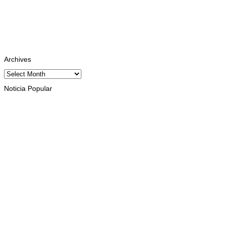
Instagram
Follows
Youtube
Subscribe
Tiktok
Follows
Archives
Archives
Noticia Popular
HEADLINE
Presiden Ramos-Horta luncurkan buku “Cinquenta Anos de
Independência”
August 10, 2026
KESEHATAN
WHO dan mitra sepakati strategi
bersama tangani wabah Ebola di