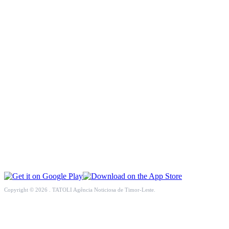
INTERNASIONAL
EKONOMI
PENDIDIKAN
OPINI
KESEHATAN
MULTIMEDIA
OLAHRAGA
Copyright © 2026 . TATOLI Agência Noticiosa de Timor-Leste.