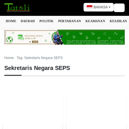
BAHASA
Togg
HOME
DAERAH
POLITIK
PERTAHANAN
KEAMANAN
KEADILAN
Home
Tag: Sekretaris Negara SEPS
Sekretaris Negara SEPS