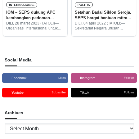
INTERNASIONAL
POLITIK
IOM – SEPS dukung APC
Setahun Badai Siklon Seroja,
kembangkan pedoman
SEPS hargai bantuan mitra
manajemen risiko bencana
internasional-nasional
DILI, 28 maret 2023 (TATOLI)—
DILI, 04 april 2022 (TATOLI)—
Organisasi Internasional untuk
Sekretariat Negara urusan
Migrasi (IOM -inggris) bersama
Perlindungan Sipil (SEPS)
Sekretariat Negara urusan
menghargai bantuan para mitra
Perlindungan Sipil (SEPS)
internasional dan nasional yang
mendukung Otoritas
selama ini mendukung Timor-
Perlindungan Sipil (APC -
Leste (TL) setelah dilanda badai
portugis) untuk mengembangkan
Topan Siklon
Social Media
sebuah pedoman yang berfokus
Facebook
Instagram
Likes
Follows
Youtube
Tiktok
Subscribe
Follows
Archives
Archives