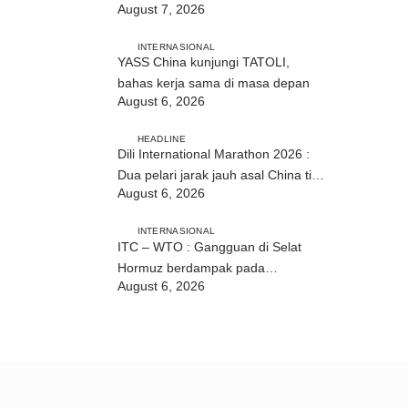
August 7, 2026
hubungan TL–Indonesia
INTERNASIONAL
YASS China kunjungi TATOLI,
bahas kerja sama di masa depan
August 6, 2026
HEADLINE
Dili International Marathon 2026 :
Dua pelari jarak jauh asal China tiba
August 6, 2026
di Dili
INTERNASIONAL
ITC – WTO : Gangguan di Selat
Hormuz berdampak pada
August 6, 2026
perdagangan energi, pupuk, dan
industri