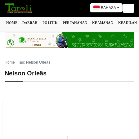
BAHASA
Togg
HOME
DAERAH
POLITIK
PERTAHANAN
KEAMANAN
KEADILAN
Home
Tag: Nelson Orleãs
Nelson Orleãs