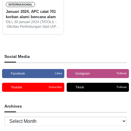
INTERNASIONAL
Januari 2024, APC catat 701
korban alami bencana alam
DILI, 30 januari 2024 (TATOLI) –
Otoritas Perlindungan Sipil (APC)
mencatat ada 701 korban
mengalami bencana alam yang
terjadi di Timor-Leste terhitung 23
hingga 29 januari 2024.
Social Media
Facebook
Instagram
Likes
Follows
Youtube
Tiktok
Subscribe
Follows
Archives
Archives