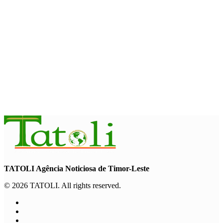
Garuda Sakti Crossborder Fest dorong Pariwisata Atambua
dan hubungan TL–Indonesia
August 7, 2026
INTERNASIONAL
YASS China kunjungi TATOLI, bahas kerja sama di masa
depan
August 6, 2026
TATOLI Agência Noticiosa de Timor-Leste
© 2026 TATOLI. All rights reserved.