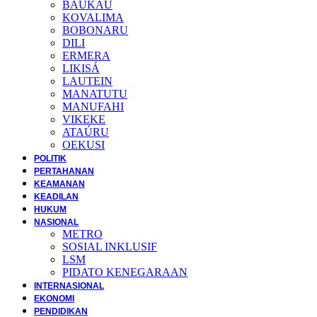
BAUKAU
KOVALIMA
BOBONARU
DILI
ERMERA
LIKISÁ
LAUTEIN
MANATUTU
MANUFAHI
VIKEKE
ATAÚRU
OEKUSI
POLITIK
PERTAHANAN
KEAMANAN
KEADILAN
HUKUM
NASIONAL
METRO
SOSIAL INKLUSIF
LSM
PIDATO KENEGARAAN
INTERNASIONAL
EKONOMI
PENDIDIKAN