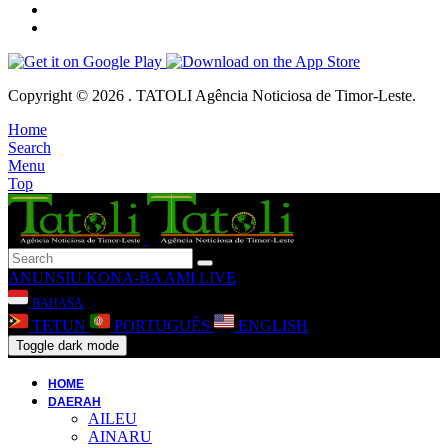
Copyright © 2026 . TATOLI Agência Noticiosa de Timor-Leste.
Home
Search
Menu
Top
ANUNSIU
KONA-BA AMI
LIVE
BAHASA
TETUN
PORTUGUÊS
ENGLISH
Toggle dark mode
HOME
DAERAH
AILEU
AINARU