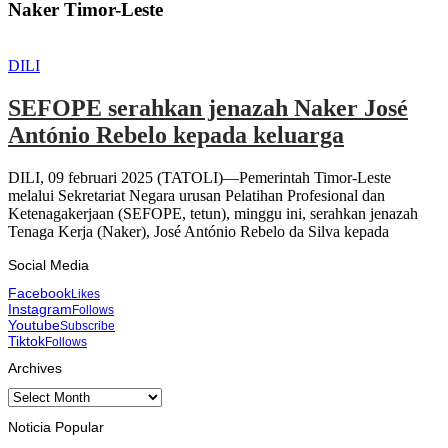
Naker Timor-Leste
DILI
SEFOPE serahkan jenazah Naker José
António Rebelo kepada keluarga
DILI, 09 februari 2025 (TATOLI)—Pemerintah Timor-Leste
melalui Sekretariat Negara urusan Pelatihan Profesional dan
Ketenagakerjaan (SEFOPE, tetun), minggu ini, serahkan jenazah
Tenaga Kerja (Naker), José António Rebelo da Silva kepada
Social Media
Facebook
Likes
Instagram
Follows
Youtube
Subscribe
Tiktok
Follows
Archives
Archives
Noticia Popular