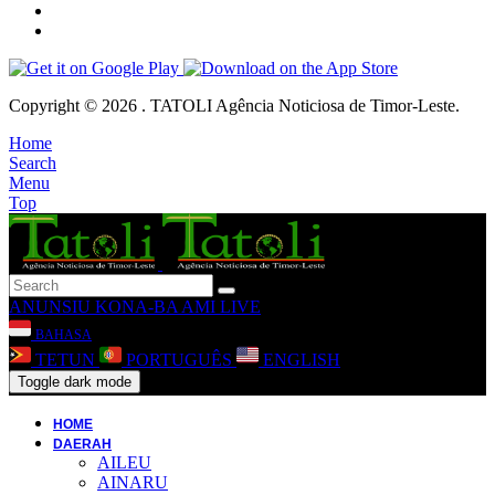
Copyright © 2026 . TATOLI Agência Noticiosa de Timor-Leste.
Home
Search
Menu
Top
ANUNSIU
KONA-BA AMI
LIVE
BAHASA
TETUN
PORTUGUÊS
ENGLISH
Toggle dark mode
HOME
DAERAH
AILEU
AINARU