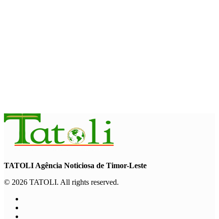
Dili International Marathon 2026 : Dua pelari jarak jauh asal
China tiba di Dili
August 6, 2026
INTERNASIONAL
ITC – WTO : Gangguan di Selat Hormuz berdampak pada
perdagangan energi, pupuk, dan industri
August 6, 2026
TATOLI Agência Noticiosa de Timor-Leste
© 2026 TATOLI. All rights reserved.