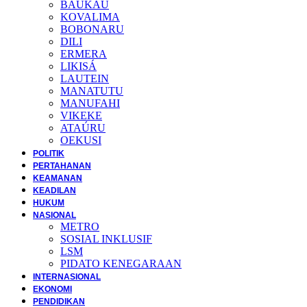
BAUKAU
KOVALIMA
BOBONARU
DILI
ERMERA
LIKISÁ
LAUTEIN
MANATUTU
MANUFAHI
VIKEKE
ATAÚRU
OEKUSI
POLITIK
PERTAHANAN
KEAMANAN
KEADILAN
HUKUM
NASIONAL
METRO
SOSIAL INKLUSIF
LSM
PIDATO KENEGARAAN
INTERNASIONAL
EKONOMI
PENDIDIKAN