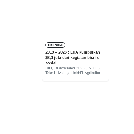
EKONOMI
2019 – 2023 : LHA kumpulkan
$2,3 juta dari kegiatan bisnis
sosial
DILI, 18 desember 2023 (TATOLI)–
Toko LHA (Loja Hakbi’it Agrikultura)
berhasil mengumpulkan dana
sebesar $ 2,3 juta yang diperoleh
dari kegiatan bisnis sosial dari tahun
2019 hingga 2023.