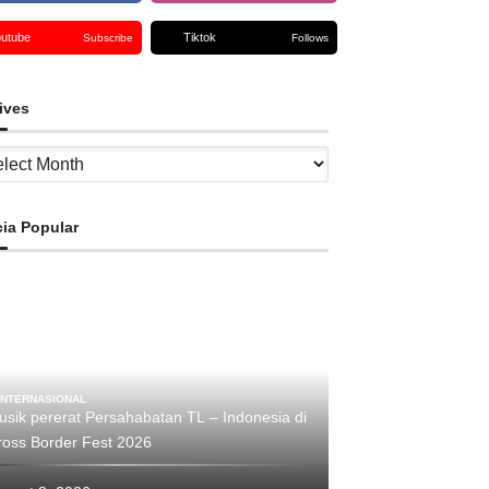
outube
Tiktok
Subscribe
Follows
ives
ves
cia Popular
INTERNASIONAL
usik pererat Persahabatan TL – Indonesia di
Cross Border Fest 2026