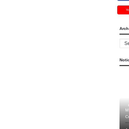
Y
Arch
Archi
Noti
M