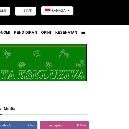
BAHASA
AMI
LIVE
Toggle dark m
ONOMI
PENDIDIKAN
OPINI
KESEHATAN
More
al Media
acebook
Instagram
Likes
Follows