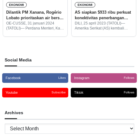
EKONOMI
EKONOMI
Dilantik PM Xanana, Rogério
AS siapkan $933 ribu perkuat
Lobato prioritaskan air bersih
konektivitas penerbangan
bagi masyarakat RAEOA
bandara Oecusse
OE-CUSSE, 31 januari 2024
DILI, 25 april 2023 (TATOLI)—
(TATOLI)— Perdana Menteri, Kay
Amerika Serikat (AS) kembali
Rala Xanana Gusmão melantik
meluncurkan proyek senilai $933
Rogério Tiago Lobato sebagai
ribu untuk mengembangkan
Ketua Otoritas RAEOA (Daerah
rencana bisnis guna memperluas
Administratif Khusus Oe-Cusse
layanan udara khususnya
Ambeno), rabu (31/01/2024).
memperkuat konektivitas
Rogério dalam acara
penerbangan udara di Daerah
Social Media
Facebook
Instagram
Likes
Follows
Youtube
Tiktok
Subscribe
Follows
Archives
Archives