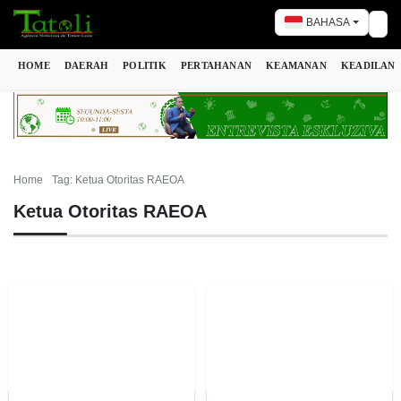
BAHASA
Tog
HOME
DAERAH
POLITIK
PERTAHANAN
KEAMANAN
KEADILAN
Home
Tag: Ketua Otoritas RAEOA
Ketua Otoritas RAEOA