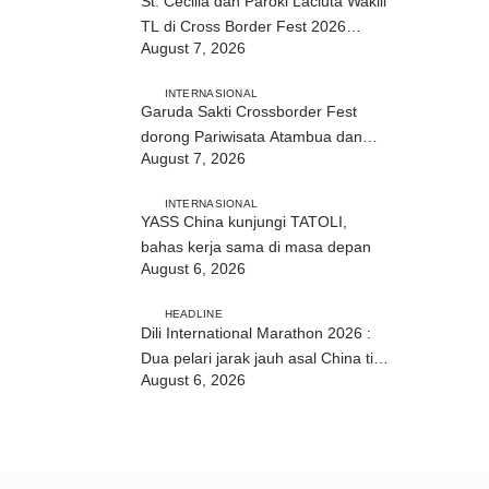
St. Cecilia dan Paroki Lacluta Wakili
TL di Cross Border Fest 2026
August 7, 2026
Atambua
INTERNASIONAL
Garuda Sakti Crossborder Fest
dorong Pariwisata Atambua dan
August 7, 2026
hubungan TL–Indonesia
INTERNASIONAL
YASS China kunjungi TATOLI,
bahas kerja sama di masa depan
August 6, 2026
HEADLINE
Dili International Marathon 2026 :
Dua pelari jarak jauh asal China tiba
August 6, 2026
di Dili