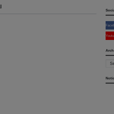
l
Soci
Face
Yout
Arch
Archi
Noti