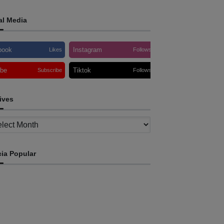
al Media
book
Instagram
Likes
Follows
ube
Tiktok
Subscribe
Follows
ives
ves
cia Popular