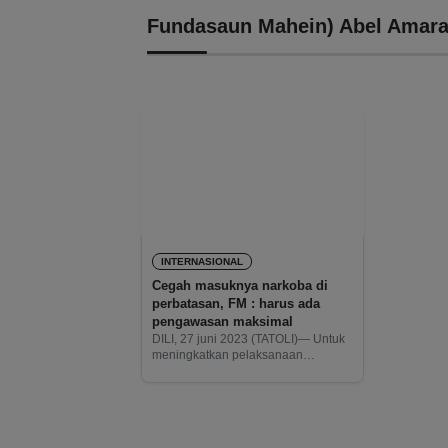
Fundasaun Mahein) Abel Amara
INTERNASIONAL
Cegah masuknya narkoba di
perbatasan, FM : harus ada
pengawasan maksimal
DILI, 27 juni 2023 (TATOLI)— Untuk
meningkatkan pelaksanaan
optimalisasi pencegahan,
pemberantasan, dan peredaran
narkotika khususnya di daerah
perbatasan, Yayasan Mahein (FM-
Fundasaun Mahein) meminta untuk