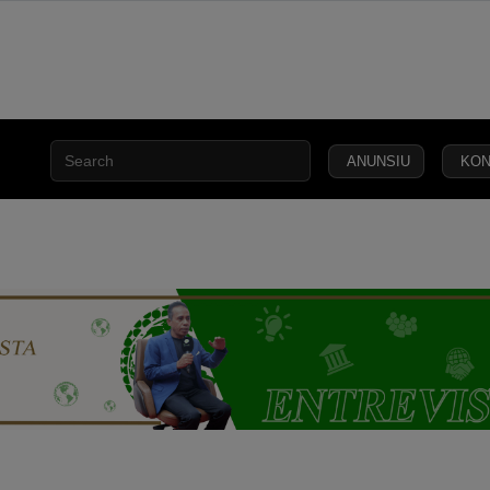
ANUNSIU
KON
AN
KEAMANAN
KEADILAN
HUKUM
NASIONAL
INTERNA