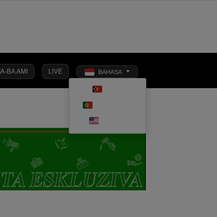
A-BA AMI
LIVE
BAHASA
Toggle dark 
TETUN
SIONAL
EKONOMI
PENDIDIKAN
OPINI
KESEHATAN
PORTUGUÊS
ENGLISH