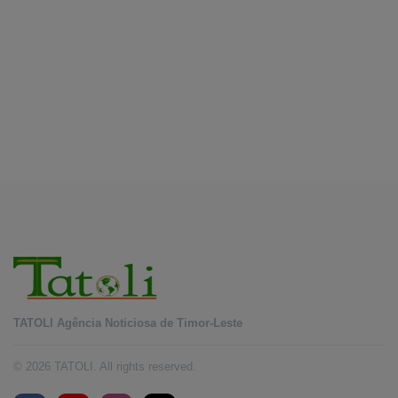
Pariwisata Atambua dan hubungan TL–
August 7, 2026
Indonesia
INTERNASIONAL
YASS China kunjungi TATOLI, bahas kerja
sama di masa depan
August 6, 2026
TATOLI Agência Noticiosa de Timor-Leste
© 2026 TATOLI. All rights reserved.