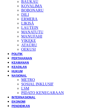
BAUKAU
KOVALIMA
BOBONARU
DILI
ERMERA
LIKISÁ
LAUTEIN
MANATUTU
MANUFAHI
VIKEKE
ATAÚRU
OEKUSI
POLITIK
PERTAHANAN
KEAMANAN
KEADILAN
HUKUM
NASIONAL
METRO
SOSIAL INKLUSIF
LSM
PIDATO KENEGARAAN
INTERNASIONAL
EKONOMI
PENDIDIKAN