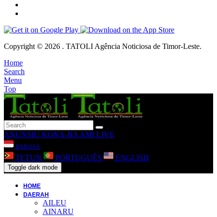
Copyright © 2026 . TATOLI Agência Noticiosa de Timor-Leste.
Home
Search
Menu
Top
ANUNSIU
KONA-BA AMI
LIVE
BAHASA
TETUN
PORTUGUÊS
ENGLISH
Toggle dark mode
HOME
DAERAH
AILEU
AINARU