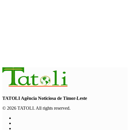
Garuda Sakti Crossborder Fest dorong Pariwisata Atambua
dan hubungan TL–Indonesia
August 7, 2026
INTERNASIONAL
YASS China kunjungi TATOLI, bahas kerja sama di masa
depan
August 6, 2026
TATOLI Agência Noticiosa de Timor-Leste
© 2026 TATOLI. All rights reserved.