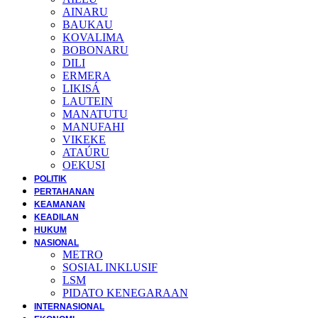
AINARU
BAUKAU
KOVALIMA
BOBONARU
DILI
ERMERA
LIKISÁ
LAUTEIN
MANATUTU
MANUFAHI
VIKEKE
ATAÚRU
OEKUSI
POLITIK
PERTAHANAN
KEAMANAN
KEADILAN
HUKUM
NASIONAL
METRO
SOSIAL INKLUSIF
LSM
PIDATO KENEGARAAN
INTERNASIONAL