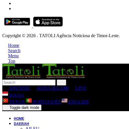
Copyright © 2026 . TATOLI Agência Noticiosa de Timor-Leste.
Home
Search
Menu
Top
ANUNSIU
KONA-BA AMI
LIVE
BAHASA
TETUN
PORTUGUÊS
ENGLISH
Toggle dark mode
HOME
DAERAH
AILEU