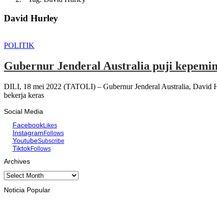
David Hurley
POLITIK
Gubernur Jenderal Australia puji kepem
DILI, 18 mei 2022 (TATOLI) – Gubernur Jenderal Australia, David H
bekerja keras
Social Media
Facebook
Likes
Instagram
Follows
Youtube
Subscribe
Tiktok
Follows
Archives
Archives
Noticia Popular