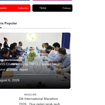
outube
Tiktok
Subscribe
Follows
cia Popular
INTERNASIONAL
ASS China kunjungi TATOLI, bahas kerja
ama di masa depan
ugust 6, 2026
HEADLINE
Dili International Marathon
2026 : Dua pelari jarak jauh