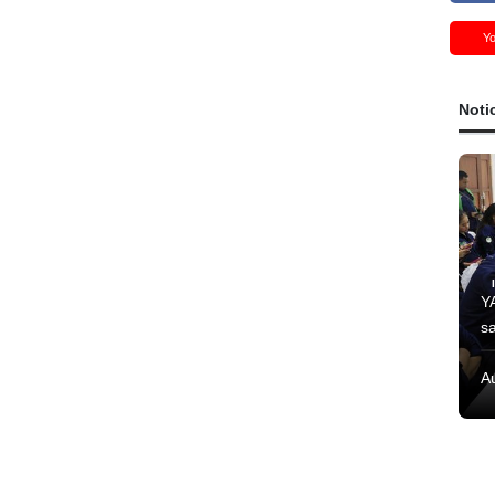
Y
Noti
Y
s
A