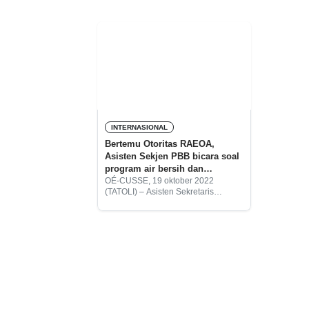
INTERNASIONAL
Bertemu Otoritas RAEOA,
Asisten Sekjen PBB bicara soal
program air bersih dan
pertanian
OÉ-CUSSE, 19 oktober 2022
(TATOLI) – Asisten Sekretaris
Jenderal (Sekjen) Perserikatan
Bangsa-Bangsa (PBB) Kanni
Wignaraja, bertemu Ketua Otoritas
Daerah Administratif Spesial Oé-
Cusse Ambeno (RAEOA), Arsénio
Paixão Bano. Dalam pertemuan