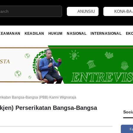
ANUNSIU
KONA-BA 
KEAMANAN
KEADILAN
HUKUM
NASIONAL
INTERNASIONAL
EK
serikatan Bangsa-Bangsa (PBB) Kanni Wignaraja
ekjen) Perserikatan Bangsa-Bangsa
Soci
F