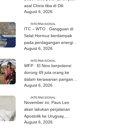
asal China tiba di Dili
August 6, 2026
INTERNASIONAL
ITC – WTO : Gangguan di
Selat Hormuz berdampak
pada perdagangan energi,
August 6, 2026
pupuk, dan industri
INTERNASIONAL
WFP : El Nino berpotensi
dorong 49 juta orang ke
dalam kerawanan pangan
August 6, 2026
akut
INTERNASIONAL
November ini, Paus Leo
akan lakukan perjalanan
Apostolik ke Uruguay,
August 6, 2026
Argentina, dan Peru