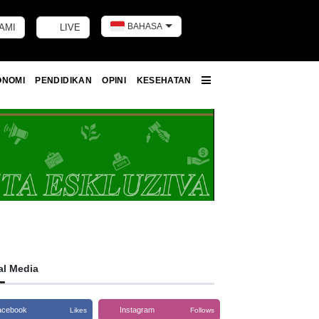
BAHASA
AMI
LIVE
Toggle dark m
ONOMI
PENDIDIKAN
OPINI
KESEHATAN
More
al Media
acebook
Instagram
Likes
Follows