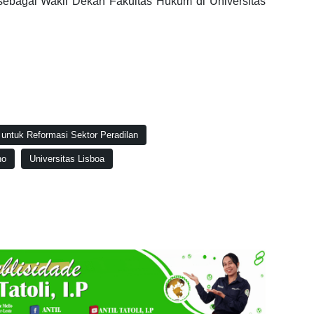
 sebagai Wakil Dekan Fakultas Hukum di Universitas
untuk Reformasi Sektor Peradilan
ho
Universitas Lisboa