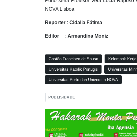
Porto serta Profesor Vera Lúcia Raposo
NOVA Lisboa.
Reporter : Cidalia Fátima
Editor : Armandina Moniz
Gastão Francisco de Sousa
Kelompok Kerja 
Universitas Katolik Portugis
Universitas Min
Universitas Porto dan Universita NOVA
PUBLISIDADE