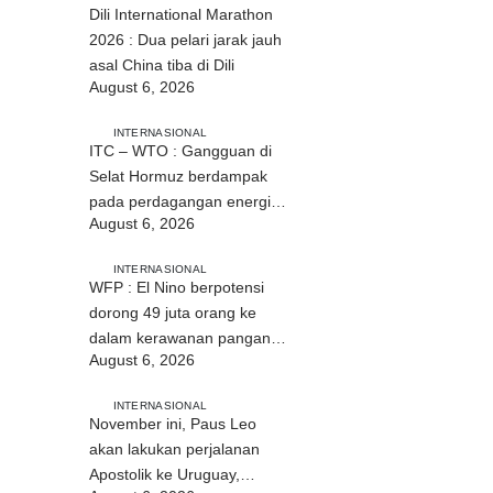
Dili International Marathon
2026 : Dua pelari jarak jauh
asal China tiba di Dili
August 6, 2026
INTERNASIONAL
ITC – WTO : Gangguan di
Selat Hormuz berdampak
pada perdagangan energi,
August 6, 2026
pupuk, dan industri
INTERNASIONAL
WFP : El Nino berpotensi
dorong 49 juta orang ke
dalam kerawanan pangan
August 6, 2026
akut
INTERNASIONAL
November ini, Paus Leo
akan lakukan perjalanan
Apostolik ke Uruguay,