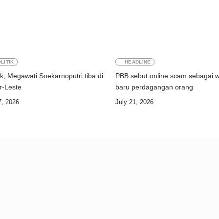
LITIK
HEADLINE
k, Megawati Soekarnoputri tiba di
PBB sebut online scam sebagai 
Timor-Leste
baru perdagangan orang
7, 2026
July 21, 2026