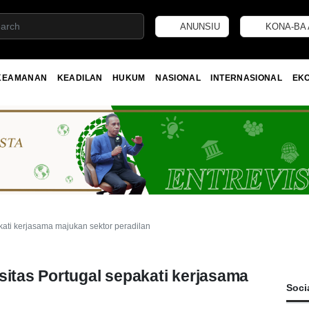
ANUNSIU
KONA-BA 
KEAMANAN
KEADILAN
HUKUM
NASIONAL
INTERNASIONAL
EK
kati kerjasama majukan sektor peradilan
sitas Portugal sepakati kerjasama
Soci