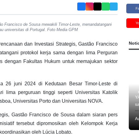
F
Y
tão Francisco de Sousa mewakili Timor-Leste, menandatangani
au universitas di Portugal. Foto Media GPM
Noti
encanaan dan Investasi Strategis, Gastão Francisco
tangani protokol kerja sama dengan lima Perguran
usus dengan Fakultas Hukum untuk memajukan sektor
a 26 juni 2024 di Kedutaan Besar Timor-Leste di
i lima perguruan tinggi seperti Universitas Katolik
Y
Lisboa, Universitas Porto dan Universitas NOVA.
s
tegis, Gastão Francisco de Sousa dalam siaran pers
A
nisiatif tersebut dipromosikan oleh Kelompok Kerja
koordinasikan oleh Lúcia Lobato.