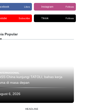
acebook
Instagram
Likes
Follows
outube
Tiktok
Subscribe
Follows
cia Popular
INTERNASIONAL
ASS China kunjungi TATOLI, bahas kerja
ama di masa depan
ugust 6, 2026
HEADLINE