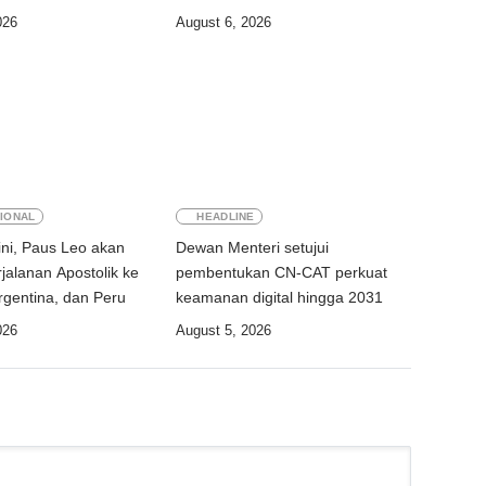
industri
026
August 6, 2026
IONAL
HEADLINE
ni, Paus Leo akan
Dewan Menteri setujui
jalanan Apostolik ke
pembentukan CN-CAT perkuat
rgentina, dan Peru
keamanan digital hingga 2031
026
August 5, 2026