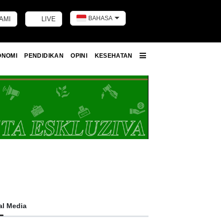
BAHASA
AMI
LIVE
Toggle dark m
ONOMI
PENDIDIKAN
OPINI
KESEHATAN
More
al Media