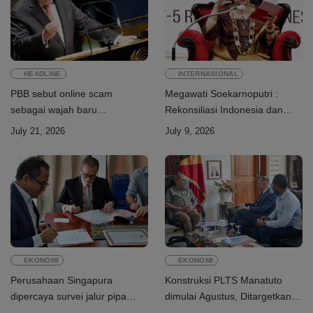
HEADLINE
INTERNASIONAL
PBB sebut online scam
Megawati Soekarnoputri :
sebagai wajah baru
Rekonsiliasi Indonesia dan
perdagangan orang
Timor-Leste jadi teladan dunia
July 21, 2026
July 9, 2026
EKONOMI
EKONOMI
Perusahaan Singapura
Konstruksi PLTS Manatuto
dipercaya survei jalur pipa
dimulai Agustus, Ditargetkan
ekspor Gas Greater Sunrise
rampung Juni 2028