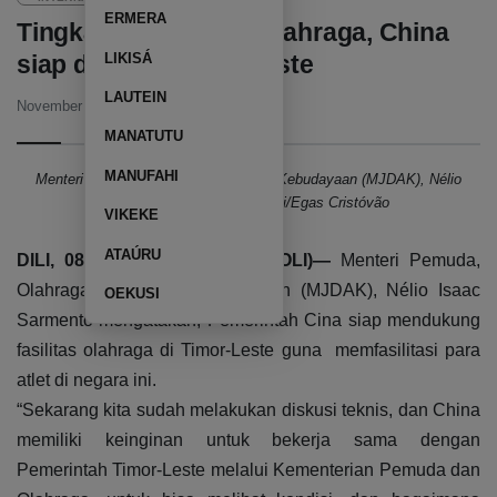
ERMERA
Tingkatkan fasilitasi olahraga, China
LIKISÁ
siap dukung Timor-Leste
LAUTEIN
November 8, 2023
03:29 PM
MANATUTU
MANUFAHI
Menteri Pemuda, Olahraga, Seni dan Kebudayaan (MJDAK), Nélio
Isaac Sarmento. Foto Tatoli/Egas Cristóvão
VIKEKE
ATAÚRU
DILI, 08 november 2023 (TATOLI)—
Menteri Pemuda,
Olahraga, Seni dan Kebudayaan (MJDAK), Nélio Isaac
OEKUSI
Sarmento mengatakan, Pemerintah Cina siap mendukung
fasilitas olahraga di Timor-Leste guna memfasilitasi para
atlet di negara ini.
“Sekarang kita sudah melakukan diskusi teknis, dan China
memiliki keinginan untuk bekerja sama dengan
Pemerintah Timor-Leste melalui Kementerian Pemuda dan