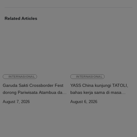
Related Articles
INTERNASIONAL
INTERNASIONAL
Garuda Sakti Crossborder Fest
YASS China kunjungi TATOLI,
dorong Pariwisata Atambua dan
bahas kerja sama di masa
hubungan TL–Indonesia
depan
August 7, 2026
August 6, 2026