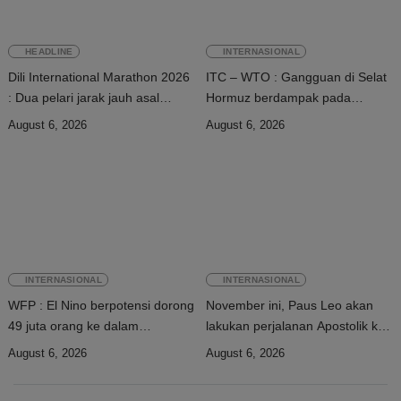
HEADLINE
INTERNASIONAL
Dili International Marathon 2026
ITC – WTO : Gangguan di Selat
: Dua pelari jarak jauh asal
Hormuz berdampak pada
China tiba di Dili
perdagangan energi, pupuk, dan
August 6, 2026
August 6, 2026
industri
INTERNASIONAL
INTERNASIONAL
WFP : El Nino berpotensi dorong
November ini, Paus Leo akan
49 juta orang ke dalam
lakukan perjalanan Apostolik ke
kerawanan pangan akut
Uruguay, Argentina, dan Peru
August 6, 2026
August 6, 2026