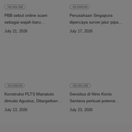
HEADLINE
EKONOMI
PBB sebut online scam
Perusahaan Singapura
sebagai wajah baru
dipercaya survei jalur pipa
perdagangan orang
ekspor Gas Greater Sunrise
July 21, 2026
July 17, 2026
Timor-Leste
EKONOMI
HEADLINE
Konstruksi PLTS Manatuto
Geositus di Nino Konis
dimulai Agustus, Ditargetkan
Santana perkuat potensi
rampung Juni 2028
Timor-Leste menuju UNESCO
July 13, 2026
July 23, 2026
Global Geopark