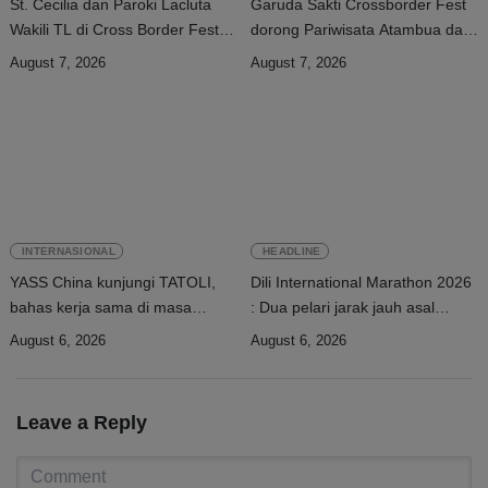
St. Cecilia dan Paroki Lacluta
Garuda Sakti Crossborder Fest
Wakili TL di Cross Border Fest
dorong Pariwisata Atambua dan
2026 Atambua
hubungan TL–Indonesia
August 7, 2026
August 7, 2026
INTERNASIONAL
HEADLINE
YASS China kunjungi TATOLI,
Dili International Marathon 2026
bahas kerja sama di masa
: Dua pelari jarak jauh asal
depan
China tiba di Dili
August 6, 2026
August 6, 2026
Leave a Reply