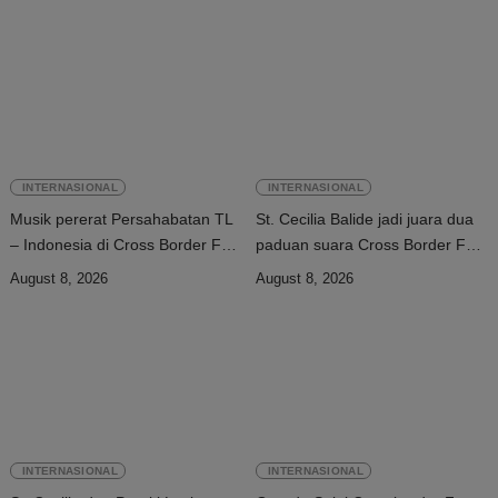
INTERNASIONAL
INTERNASIONAL
Musik pererat Persahabatan TL
St. Cecilia Balide jadi juara dua
– Indonesia di Cross Border Fest
paduan suara Cross Border Fest
2026
2026 di Atambua
August 8, 2026
August 8, 2026
INTERNASIONAL
INTERNASIONAL