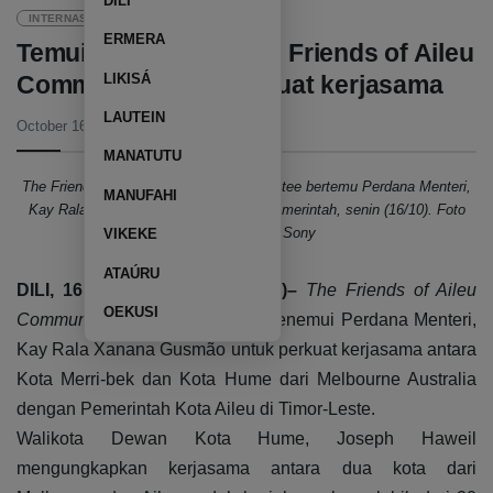
DILI
INTERNASIONAL
ERMERA
Temui PM Xanana, The Friends of Aileu
LIKISÁ
Community ingin perkuat kerjasama
LAUTEIN
October 16, 2023
02:56 PM
MANATUTU
The Friends of Aileu Community Committee bertemu Perdana Menteri,
MANUFAHI
Kay Rala Xanana Gusmão di Kantor Pemerintah, senin (16/10). Foto
Tatoli/Francisco Sony
VIKEKE
ATAÚRU
DILI, 16 oktober 2023 (TATOLI)–
The Friends of Aileu
OEKUSI
Community Committee
hari ini menemui Perdana Menteri,
Kay Rala Xanana Gusmão untuk perkuat kerjasama antara
Kota Merri-bek dan Kota Hume dari Melbourne Australia
dengan Pemerintah Kota Aileu di Timor-Leste.
Walikota Dewan Kota Hume, Joseph Haweil
mengungkapkan kerjasama antara dua kota dari