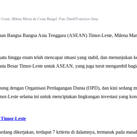
este, Milena Maria da Costa Rangel. Foto Tatoli/Francisco Sony
an Bangsa Bangsa Asia Tenggara (ASEAN) Timor-Leste, Milena Maria 
i satu hingga enam telah mencapai situasi yang stabil, dan menunjukan 
ta Besar Timor-Leste untuk ASEAN, yang juga turut mengambil bagian
gabung dengan Organisasi Perdagangan Dunia (OPD), dan kini sedang 
Timor-Leste selama ini untuk menciptakan lingkungan investasi yang k
Timor-Leste
ng dikerjakan, terdapat 7 kriteria di dalamnya, termasuk pada masalah