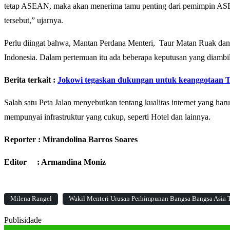
tetap ASEAN, maka akan menerima tamu penting dari pemimpin ASEA
tersebut,” ujarnya.
Perlu diingat bahwa, Mantan Perdana Menteri, Taur Matan Ruak dan 
Indonesia. Dalam pertemuan itu ada beberapa keputusan yang diambil
Berita terkait :
Jokowi tegaskan dukungan untuk keanggotaan 
Salah satu Peta Jalan menyebutkan tentang kualitas internet yang ha
mempunyai infrastruktur yang cukup, seperti Hotel dan lainnya.
Reporter : Mirandolina Barros Soares
Editor : Armandina Moniz
Milena Rangel
Wakil Menteri Urusan Perhimpunan Bangsa Bangsa Asia
Publisidade