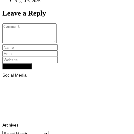
August 6, 2026
Leave a Reply
Add Comment
Social Media
Facebook
Likes
Instagram
Follows
Youtube
Subscribe
Tiktok
Follows
Archives
Archives