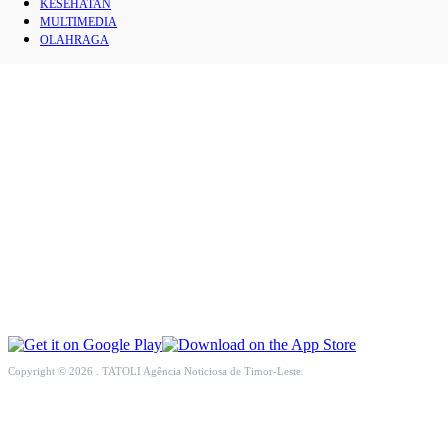
KESEHATAN
INTERNASIONAL
MULTIMEDIA
OLAHRAGA
EKONOMI
PENDIDIKAN
OPINI
KESEHATAN
MULTIMEDIA
OLAHRAGA
Copyright © 2026 . TATOLI Agência Noticiosa de Timor-Leste.