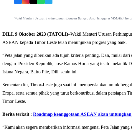
Facebook
Instagram
X
WhatsApp
Telegram
Wakil Menteri Urusan Perhimpunan Bangsa Bangsa Asia Tenggara (ASEAN) Timor-L
DILI, 9 Oktober 2023 (TATOLI)–
Wakil Menteri Urusan Perhimpun
ASEAN kepada Timor-Leste telah menunjukan progres yang baik.
“Peta jalan yang diberikan ada tujuh kriteria penting. Dan, mulai dar
dengan Presiden Republik, Jose Ramos Horta yang telah melantik Du
Istana Negara, Bairo Pite, Dili, senin ini.
Sementara itu, Timor-Leste juga saat ini mempersiapkan untuk ber
Eropa, serta semua pihak yang turut berkontribusi dalam persiapan 
Timor-Leste.
Berita terkait :
Roadmap keanggotaan ASEAN akan untungkan 
“Kami akan segera memberikan informasi mengenai Peta Jalan yang seda