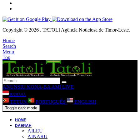
Copyright © 2026 . TATOLI Agência Noticiosa de Timor-Leste.
Home
Search
Menu
Top
ANUNSIU
KONA-BA AMI
LIVE
BAHASA
TETUN
PORTUGUÊS
ENGLISH
Toggle dark mode
HOME
DAERAH
AILEU
AINARU