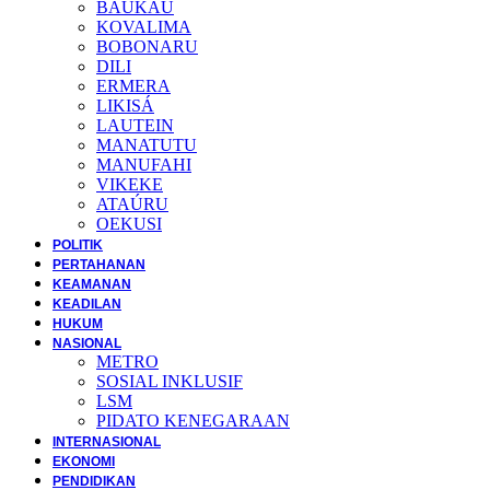
BAUKAU
KOVALIMA
BOBONARU
DILI
ERMERA
LIKISÁ
LAUTEIN
MANATUTU
MANUFAHI
VIKEKE
ATAÚRU
OEKUSI
POLITIK
PERTAHANAN
KEAMANAN
KEADILAN
HUKUM
NASIONAL
METRO
SOSIAL INKLUSIF
LSM
PIDATO KENEGARAAN
INTERNASIONAL
EKONOMI
PENDIDIKAN