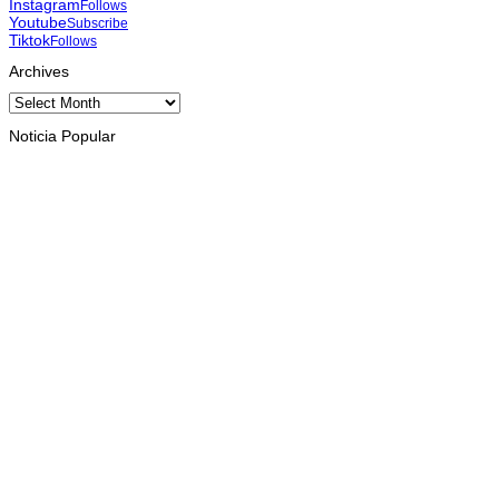
Instagram
Follows
Youtube
Subscribe
Tiktok
Follows
Archives
Archives
Noticia Popular
INTERNASIONAL
Musik pererat Persahabatan TL – Indonesia di Cross Border
Fest 2026
August 8, 2026
INTERNASIONAL
St. Cecilia Balide jadi juara dua paduan suara Cross Border
Fest 2026 di Atambua
August 8, 2026