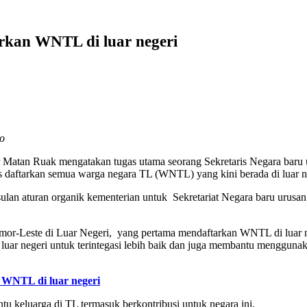
rkan WNTL di luar negeri
ão
 Matan Ruak mengatakan tugas utama seorang Sekretaris Negara baru
s daftarkan semua warga negara TL (WNTL) yang kini berada di luar n
sulan aturan organik kementerian untuk Sekretariat Negara baru urus
mor-Leste di Luar Negeri, yang pertama mendaftarkan WNTL di luar neg
uar negeri untuk terintegasi lebih baik dan juga membantu mengguna
s WNTL di luar negeri
u keluarga di TL termasuk berkontribusi untuk negara ini.