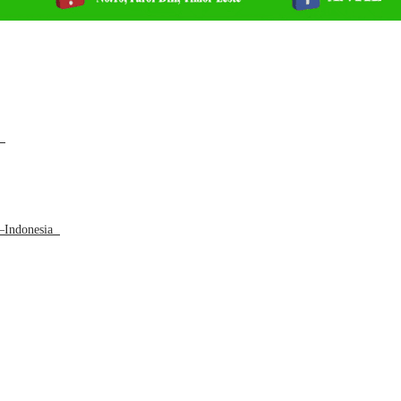
a
L–Indonesia