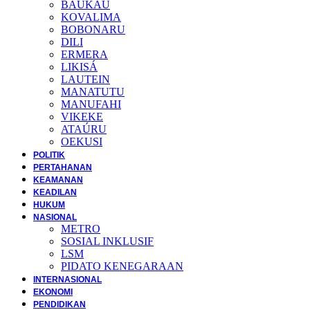
BAUKAU
KOVALIMA
BOBONARU
DILI
ERMERA
LIKISÁ
LAUTEIN
MANATUTU
MANUFAHI
VIKEKE
ATAÚRU
OEKUSI
POLITIK
PERTAHANAN
KEAMANAN
KEADILAN
HUKUM
NASIONAL
METRO
SOSIAL INKLUSIF
LSM
PIDATO KENEGARAAN
INTERNASIONAL
EKONOMI
PENDIDIKAN