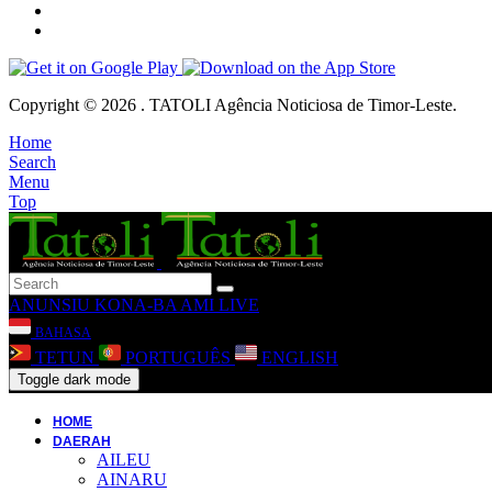
Copyright © 2026 . TATOLI Agência Noticiosa de Timor-Leste.
Home
Search
Menu
Top
ANUNSIU
KONA-BA AMI
LIVE
BAHASA
TETUN
PORTUGUÊS
ENGLISH
Toggle dark mode
HOME
DAERAH
AILEU
AINARU