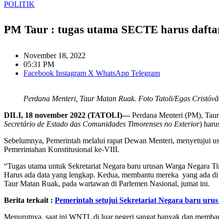
POLITIK
PM Taur : tugas utama SECTE harus dafta
November 18, 2022
05:31 PM
Facebook
Instagram
X
WhatsApp
Telegram
Perdana Menteri, Taur Matan Ruak. Foto Tatoli/Egas Cristóv
DILI, 18 november 2022 (TATOLI)—
Perdana Menteri (PM), Taur
Secretário de Estado das Comunidades Timorenses no Exterior
) haru
Sebelumnya, Pemerintah melalui rapat Dewan Menteri, menyetujui u
Pemerintahan Konstitusional ke-VIII.
“Tugas utama untuk Sekretariat Negara baru urusan Warga Negara Ti
Harus ada data yang lengkap. Kedua, membantu mereka yang ada di l
Taur Matan Ruak, pada wartawan di Parlemen Nasional, jumat ini.
Berita terkait :
Pemerintah setujui Sekretariat Negara baru uru
Menurutnya, saat ini WNTL di luar negeri sangat banyak dan membant