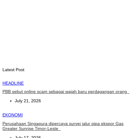
INTERNASIONAL
YASS China kunjungi TATOLI, bahas kerja sama di masa
depan
August 6, 2026
Latest Post
HEADLINE
PBB sebut online scam sebagai wajah baru perdagangan orang
July 21, 2026
EKONOMI
Perusahaan Singapura dipercaya survei jalur pipa ekspor Gas
Greater Sunrise Timor-Leste
July 17, 2026