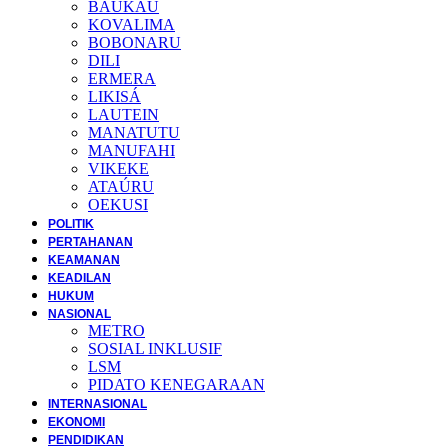
BAUKAU
KOVALIMA
BOBONARU
DILI
ERMERA
LIKISÁ
LAUTEIN
MANATUTU
MANUFAHI
VIKEKE
ATAÚRU
OEKUSI
POLITIK
PERTAHANAN
KEAMANAN
KEADILAN
HUKUM
NASIONAL
METRO
SOSIAL INKLUSIF
LSM
PIDATO KENEGARAAN
INTERNASIONAL
EKONOMI
PENDIDIKAN