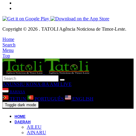
Copyright © 2026 . TATOLI Agência Noticiosa de Timor-Leste.
Home
Search
Menu
Top
ANUNSIU
KONA-BA AMI
LIVE
BAHASA
TETUN
PORTUGUÊS
ENGLISH
Toggle dark mode
HOME
DAERAH
AILEU
AINARU