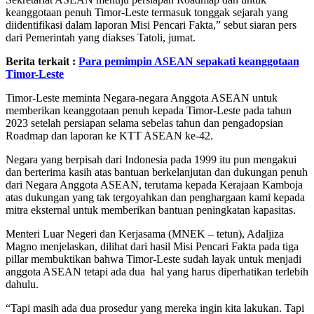
keanggotaan penuh Timor-Leste termasuk tonggak sejarah yang
diidentifikasi dalam laporan Misi Pencari Fakta,” sebut siaran pers
dari Pemerintah yang diakses Tatoli, jumat.
Berita terkait :
Para pemimpin ASEAN sepakati keanggotaan
Timor-Leste
Timor-Leste meminta Negara-negara Anggota ASEAN untuk
memberikan keanggotaan penuh kepada Timor-Leste pada tahun
2023 setelah persiapan selama sebelas tahun dan pengadopsian
Roadmap dan laporan ke KTT ASEAN ke-42.
Negara yang berpisah dari Indonesia pada 1999 itu pun mengakui
dan berterima kasih atas bantuan berkelanjutan dan dukungan penuh
dari Negara Anggota ASEAN, terutama kepada Kerajaan Kamboja
atas dukungan yang tak tergoyahkan dan penghargaan kami kepada
mitra eksternal untuk memberikan bantuan peningkatan kapasitas.
Menteri Luar Negeri dan Kerjasama (MNEK – tetun), Adaljiza
Magno menjelaskan, dilihat dari hasil Misi Pencari Fakta pada tiga
pillar membuktikan bahwa Timor-Leste sudah layak untuk menjadi
anggota ASEAN tetapi ada dua hal yang harus diperhatikan terlebih
dahulu.
“Tapi masih ada dua prosedur yang mereka ingin kita lakukan. Tapi