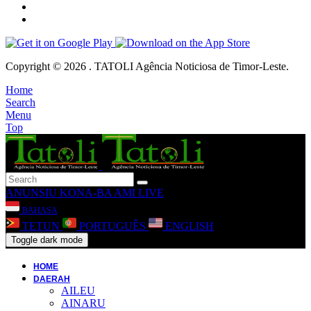
Copyright © 2026 . TATOLI Agência Noticiosa de Timor-Leste.
Home
Search
Menu
Top
ANUNSIU
KONA-BA AMI
LIVE
BAHASA
TETUN
PORTUGUÊS
ENGLISH
Toggle dark mode
HOME
DAERAH
AILEU
AINARU