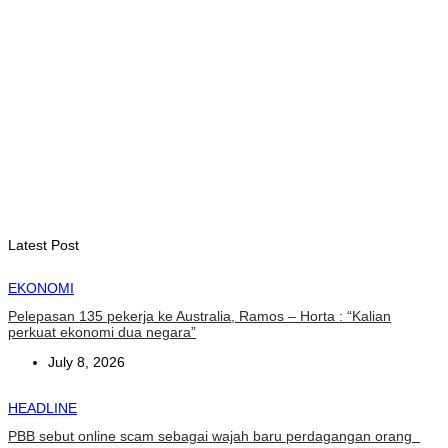
INTERNASIONAL
WFP : El Nino berpotensi dorong 49 juta orang ke dalam
kerawanan pangan akut
August 6, 2026
INTERNASIONAL
November ini, Paus Leo akan lakukan perjalanan Apostolik ke
Uruguay, Argentina, dan Peru
August 6, 2026
Latest Post
EKONOMI
Pelepasan 135 pekerja ke Australia, Ramos – Horta : “Kalian
perkuat ekonomi dua negara”
July 8, 2026
HEADLINE
PBB sebut online scam sebagai wajah baru perdagangan orang