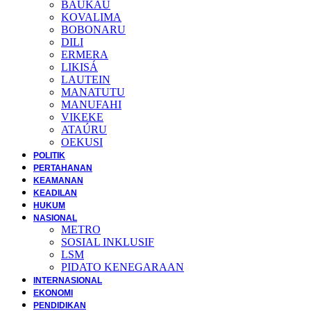
BAUKAU
KOVALIMA
BOBONARU
DILI
ERMERA
LIKISÁ
LAUTEIN
MANATUTU
MANUFAHI
VIKEKE
ATAÚRU
OEKUSI
POLITIK
PERTAHANAN
KEAMANAN
KEADILAN
HUKUM
NASIONAL
METRO
SOSIAL INKLUSIF
LSM
PIDATO KENEGARAAN
INTERNASIONAL
EKONOMI
PENDIDIKAN