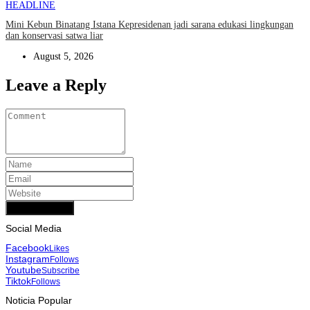
HEADLINE
Mini Kebun Binatang Istana Kepresidenan jadi sarana edukasi lingkungan
dan konservasi satwa liar
August 5, 2026
Leave a Reply
Add Comment
Social Media
Facebook
Likes
Instagram
Follows
Youtube
Subscribe
Tiktok
Follows
Noticia Popular