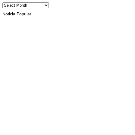
Archives
Noticia Popular
INTERNASIONAL
St. Cecilia dan Paroki Lacluta Wakili TL di Cross Border Fest
2026 Atambua
August 7, 2026
INTERNASIONAL
Garuda Sakti Crossborder Fest
dorong Pariwisata Atambua dan
hubungan TL–Indonesia
August 7, 2026
INTERNASIONAL
YASS China kunjungi TATOLI,