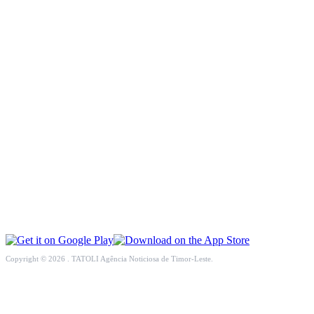
INTERNASIONAL
EKONOMI
PENDIDIKAN
OPINI
KESEHATAN
MULTIMEDIA
OLAHRAGA
Copyright © 2026 . TATOLI Agência Noticiosa de Timor-Leste.