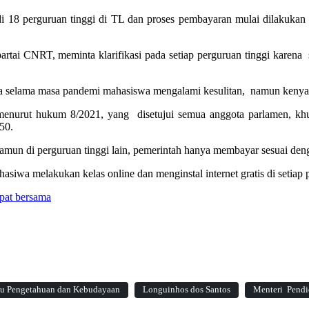
18 perguruan tinggi di TL dan proses pembayaran mulai dilakukan d
 partai CNRT, meminta klarifikasi pada setiap perguruan tinggi kare
selama masa pandemi mahasiswa mengalami kesulitan, namun kenyataan
menurut hukum 8/2021, yang disetujui semua anggota parlamen, khus
50.
mun di perguruan tinggi lain, pemerintah hanya membayar sesuai den
asiwa melakukan kelas online dan menginstal internet gratis di setiap 
apat bersama
mu Pengetahuan dan Kebudayaan
Longuinhos dos Santos
Menteri Pendi