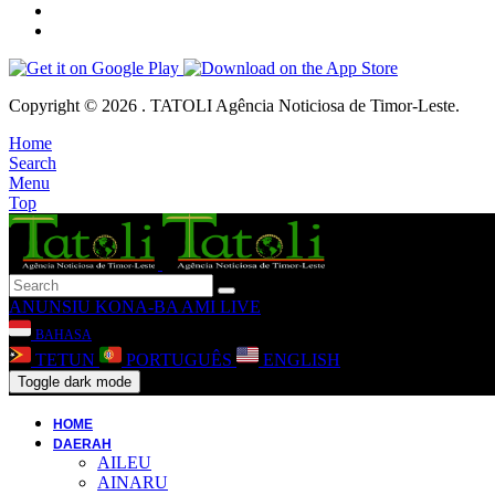
Copyright © 2026 . TATOLI Agência Noticiosa de Timor-Leste.
Home
Search
Menu
Top
ANUNSIU
KONA-BA AMI
LIVE
BAHASA
TETUN
PORTUGUÊS
ENGLISH
Toggle dark mode
HOME
DAERAH
AILEU
AINARU