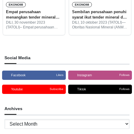
EKONOMI
EKONOMI
Empat perusahaan
Sembilan perusahaan penuhi
menangkan tender mineral
syarat ikut tender mineral dari
ANM
ANM
DILI, 30 november 2023
DILI, 10 oktober 2023 (TATOLI)—
(TATOLI)– Empat perusahaan
Otoritas Nasional Mineral (ANM -
telah memenangkan tender publik
tetun) pada 09 oktober 2023
dengan memenuhi persyaratan
telah menutup pengajuan tender
untuk melakukan eksplorasi
untuk 49 wilayah konsesi untuk
mineral dari Otoritas Nasional
eksplorasi mineral dengan
Mineral (ANM).
mendapatkan sembilan calon
Social Media
Facebook
Instagram
Likes
Follows
Youtube
Tiktok
Subscribe
Follows
Archives
Archives