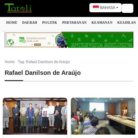
BAHASA
Togg
HOME
DAERAH
POLITIK
PERTAHANAN
KEAMANAN
KEADILAN
Home
Tag: Rafael Danilson de Araújo
Rafael Danilson de Araújo