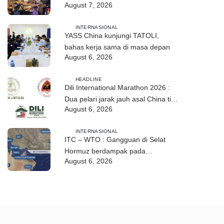
August 7, 2026
hubungan TL–Indonesia
INTERNASIONAL
YASS China kunjungi TATOLI,
bahas kerja sama di masa depan
August 6, 2026
HEADLINE
Dili International Marathon 2026 :
Dua pelari jarak jauh asal China tiba
August 6, 2026
di Dili
INTERNASIONAL
ITC – WTO : Gangguan di Selat
Hormuz berdampak pada
August 6, 2026
perdagangan energi, pupuk, dan
industri