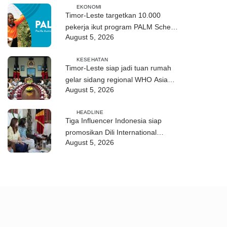
EKONOMI
Timor-Leste targetkan 10.000
pekerja ikut program PALM Scheme
August 5, 2026
Australia pada 2028
KESEHATAN
Timor-Leste siap jadi tuan rumah
gelar sidang regional WHO Asia
August 5, 2026
Tenggara 2026
HEADLINE
Tiga Influencer Indonesia siap
promosikan Dili International
August 5, 2026
Marathon dan Wisata Timor-Leste