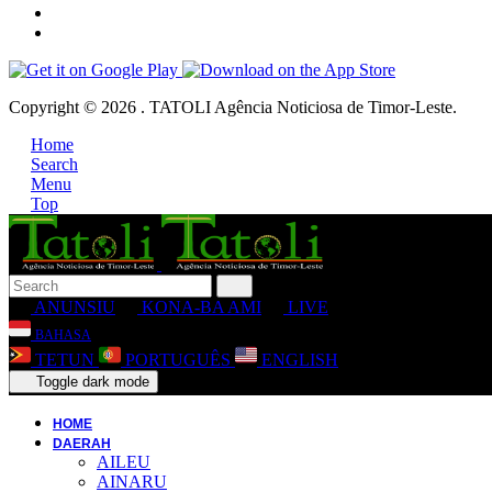
Copyright © 2026 . TATOLI Agência Noticiosa de Timor-Leste.
Home
Search
Menu
Top
ANUNSIU
KONA-BA AMI
LIVE
BAHASA
TETUN
PORTUGUÊS
ENGLISH
Toggle dark mode
HOME
DAERAH
AILEU
AINARU