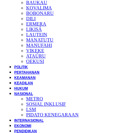
BAUKAU
KOVALIMA
BOBONARU
DILI
ERMERA
LIKISÁ
LAUTEIN
MANATUTU
MANUFAHI
VIKEKE
ATAÚRU
OEKUSI
POLITIK
PERTAHANAN
KEAMANAN
KEADILAN
HUKUM
NASIONAL
METRO
SOSIAL INKLUSIF
LSM
PIDATO KENEGARAAN
INTERNASIONAL
EKONOMI
PENDIDIKAN