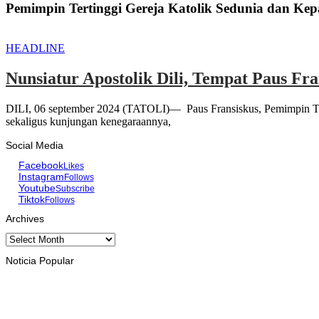
Pemimpin Tertinggi Gereja Katolik Sedunia dan Kep
HEADLINE
Nunsiatur Apostolik Dili, Tempat Paus Fr
DILI, 06 september 2024 (TATOLI)— Paus Fransiskus, Pemimpin Terti
sekaligus kunjungan kenegaraannya,
Social Media
Facebook
Likes
Instagram
Follows
Youtube
Subscribe
Tiktok
Follows
Archives
Archives
Noticia Popular
INTERNASIONAL