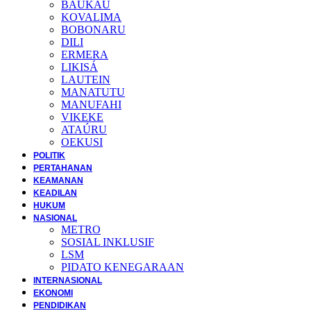
BAUKAU
KOVALIMA
BOBONARU
DILI
ERMERA
LIKISÁ
LAUTEIN
MANATUTU
MANUFAHI
VIKEKE
ATAÚRU
OEKUSI
POLITIK
PERTAHANAN
KEAMANAN
KEADILAN
HUKUM
NASIONAL
METRO
SOSIAL INKLUSIF
LSM
PIDATO KENEGARAAN
INTERNASIONAL
EKONOMI
PENDIDIKAN