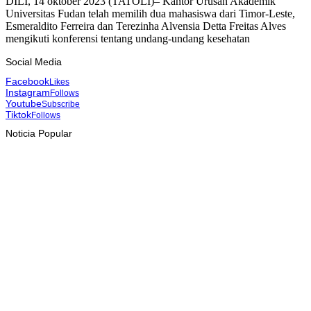
DILI, 14 oktober 2023 (TATOLI)– Kantor Urusan Akademik
Universitas Fudan telah memilih dua mahasiswa dari Timor-Leste,
Esmeraldito Ferreira dan Terezinha Alvensia Detta Freitas Alves
mengikuti konferensi tentang undang-undang kesehatan
Social Media
Facebook
Likes
Instagram
Follows
Youtube
Subscribe
Tiktok
Follows
Noticia Popular
INTERNASIONAL
YASS China kunjungi TATOLI, bahas kerja sama di masa
depan
August 6, 2026
HEADLINE
Dili International Marathon 2026 : Dua pelari jarak jauh asal