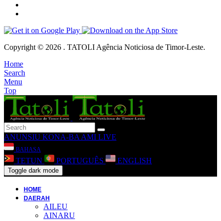
Copyright © 2026 . TATOLI Agência Noticiosa de Timor-Leste.
Home
Search
Menu
Top
ANUNSIU
KONA-BA AMI
LIVE
BAHASA
TETUN
PORTUGUÊS
ENGLISH
Toggle dark mode
HOME
DAERAH
AILEU
AINARU