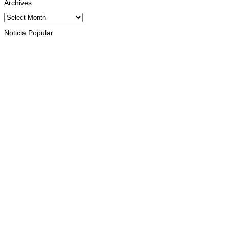
Archives
Archives
Noticia Popular
INTERNASIONAL
Musik pererat Persahabatan TL – Indonesia di Cross Border
Fest 2026
August 8, 2026
INTERNASIONAL
St. Cecilia Balide jadi juara dua paduan suara Cross Border
Fest 2026 di Atambua
August 8, 2026
INTERNASIONAL
St. Cecilia dan Paroki Lacluta Wakili TL di Cross Border Fest