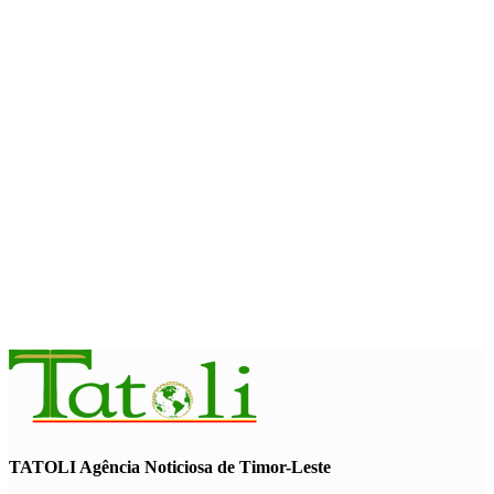
2026 Atambua
August 7, 2026
INTERNASIONAL
Garuda Sakti Crossborder Fest dorong Pariwisata Atambua
dan hubungan TL–Indonesia
August 7, 2026
INTERNASIONAL
YASS China kunjungi TATOLI, bahas kerja sama di masa
depan
August 6, 2026
TATOLI Agência Noticiosa de Timor-Leste