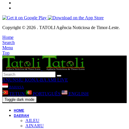
Copyright © 2026 . TATOLI Agência Noticiosa de Timor-Leste.
Home
Search
Menu
Top
ANUNSIU
KONA-BA AMI
LIVE
BAHASA
TETUN
PORTUGUÊS
ENGLISH
Toggle dark mode
HOME
DAERAH
AILEU
AINARU