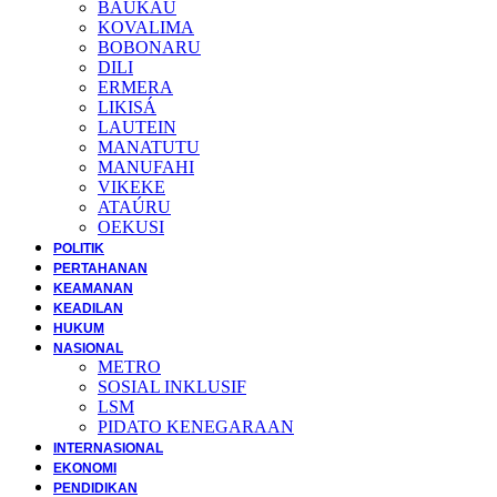
BAUKAU
KOVALIMA
BOBONARU
DILI
ERMERA
LIKISÁ
LAUTEIN
MANATUTU
MANUFAHI
VIKEKE
ATAÚRU
OEKUSI
POLITIK
PERTAHANAN
KEAMANAN
KEADILAN
HUKUM
NASIONAL
METRO
SOSIAL INKLUSIF
LSM
PIDATO KENEGARAAN
INTERNASIONAL
EKONOMI
PENDIDIKAN