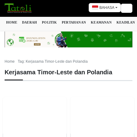
BAHASA
Togg
HOME
DAERAH
POLITIK
PERTAHANAN
KEAMANAN
KEADILAN
Home
Tag: Kerjasama Timor-Leste dan Polandia
Kerjasama Timor-Leste dan Polandia