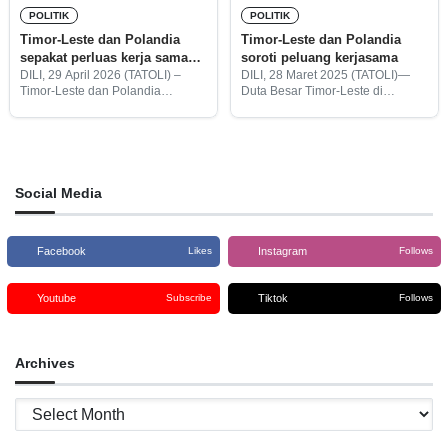
POLITIK
POLITIK
Timor-Leste dan Polandia
Timor-Leste dan Polandia
sepakat perluas kerja sama
soroti peluang kerjasama
strategis bilateral
DILI, 29 April 2026 (TATOLI) –
DILI, 28 Maret 2025 (TATOLI)—
Timor-Leste dan Polandia
Duta Besar Timor-Leste di
sepakat memperluas kerja sama
Indonesia, Roberto Soares
strategis bilateral di berbagai
menerima kunjungan kehormatan
sektor prioritas melalui penguatan
dari Barbara Szymanowska, Duta
dialog politik, kerja sama teknis
Besar Terpilih Republik Polandia
dan kemitraan kelembagaan
untuk Republik Indonesia dan
Timor-Leste, di
Social Media
Facebook
Instagram
Likes
Follows
Youtube
Tiktok
Subscribe
Follows
Archives
Archives