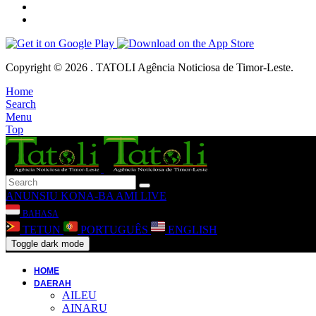
Copyright © 2026 . TATOLI Agência Noticiosa de Timor-Leste.
Home
Search
Menu
Top
ANUNSIU
KONA-BA AMI
LIVE
BAHASA
TETUN
PORTUGUÊS
ENGLISH
Toggle dark mode
HOME
DAERAH
AILEU
AINARU