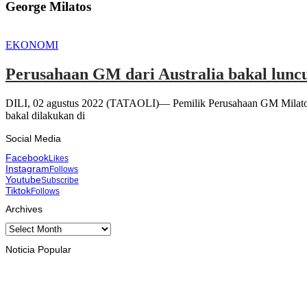
George Milatos
EKONOMI
Perusahaan GM dari Australia bakal luncu
DILI, 02 agustus 2022 (TATAOLI)— Pemilik Perusahaan GM Milatos,
bakal dilakukan di
Social Media
Facebook
Likes
Instagram
Follows
Youtube
Subscribe
Tiktok
Follows
Archives
Archives
Noticia Popular
INTERNASIONAL