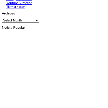
Youtube
Subscribe
Tiktok
Follows
Archives
Archives
Noticia Popular
INTERNASIONAL
Musik pererat Persahabatan TL – Indonesia di Cross Border
Fest 2026
August 8, 2026
INTERNASIONAL
St. Cecilia Balide jadi juara dua paduan suara Cross Border
Fest 2026 di Atambua
August 8, 2026