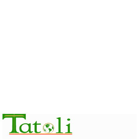
INTERNASIONAL
St. Cecilia dan Paroki Lacluta Wakili TL di Cross Border Fest
2026 Atambua
August 7, 2026
INTERNASIONAL
Garuda Sakti Crossborder Fest dorong Pariwisata Atambua
dan hubungan TL–Indonesia
August 7, 2026
INTERNASIONAL
YASS China kunjungi TATOLI, bahas kerja sama di masa
depan
August 6, 2026