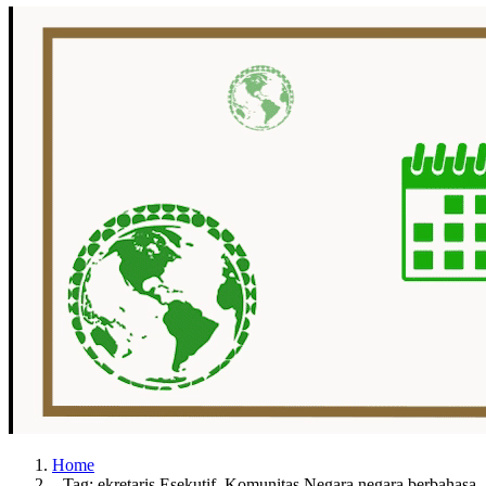
Home
Tag: ekretaris Esekutif Komunitas Negara negara berbahasa