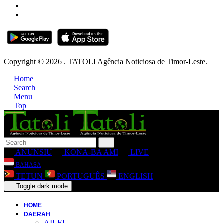
Copyright © 2026 . TATOLI Agência Noticiosa de Timor-Leste.
Home
Search
Menu
Top
ANUNSIU
KONA-BA AMI
LIVE
BAHASA
TETUN
PORTUGUÊS
ENGLISH
Toggle dark mode
HOME
DAERAH
AILEU