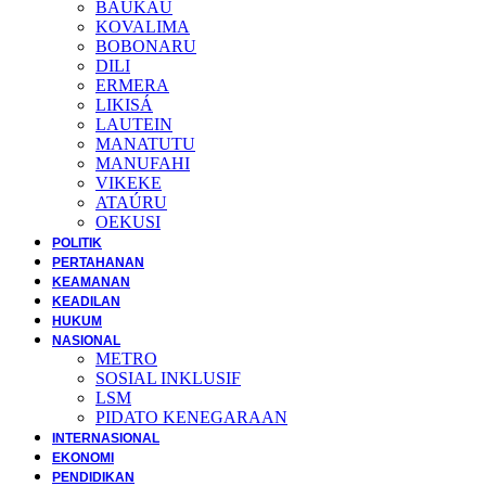
BAUKAU
KOVALIMA
BOBONARU
DILI
ERMERA
LIKISÁ
LAUTEIN
MANATUTU
MANUFAHI
VIKEKE
ATAÚRU
OEKUSI
POLITIK
PERTAHANAN
KEAMANAN
KEADILAN
HUKUM
NASIONAL
METRO
SOSIAL INKLUSIF
LSM
PIDATO KENEGARAAN
INTERNASIONAL
EKONOMI
PENDIDIKAN