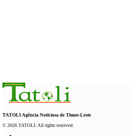
August 6, 2026
INTERNASIONAL
ITC – WTO : Gangguan di Selat Hormuz berdampak pada
perdagangan energi, pupuk, dan industri
August 6, 2026
INTERNASIONAL
WFP : El Nino berpotensi dorong 49 juta orang ke dalam
kerawanan pangan akut
August 6, 2026
TATOLI Agência Noticiosa de Timor-Leste
© 2026 TATOLI. All rights reserved.