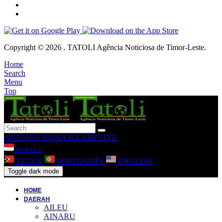
Copyright © 2026 . TATOLI Agência Noticiosa de Timor-Leste.
Home
Search
Menu
Top
ANUNSIU
KONA-BA AMI
LIVE
BAHASA
TETUN
PORTUGUÊS
ENGLISH
Toggle dark mode
HOME
DAERAH
AILEU
AINARU