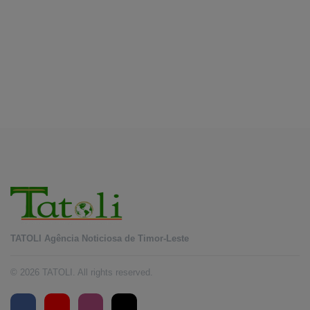
August 9, 2026
INTERNASIONAL
Musik pererat Persahabatan TL – Indonesia di
Cross Border Fest 2026
August 8, 2026
TATOLI Agência Noticiosa de Timor-Leste
© 2026 TATOLI. All rights reserved.