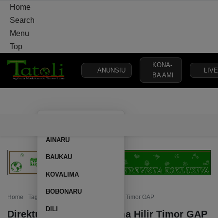
Home
Search
Menu
Top
KONA-
ANUNSIU
LIVE
BA AMI
HOME
DAERAH
POLITIK
PERTAHANAN
KEAMANAN
AILEU
HOME
DAERAH
POLITIK
PERTAHANAN
KEAMANA
AINARU
BAUKAU
KOVALIMA
BOBONARU
Home
Tag: Direktur Utama Unit Usaha Hilir Timor GAP
DILI
Direktur Utama Unit Usaha Hilir Timor GAP