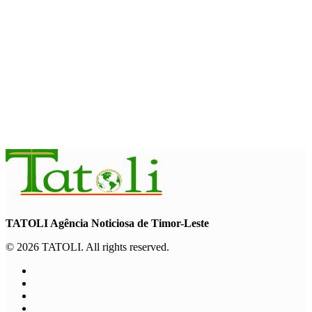
Garuda Sakti Crossborder Fest dorong Pariwisata Atambua
dan hubungan TL–Indonesia
August 7, 2026
INTERNASIONAL
YASS China kunjungi TATOLI, bahas kerja sama di masa
depan
August 6, 2026
TATOLI Agência Noticiosa de Timor-Leste
© 2026 TATOLI. All rights reserved.