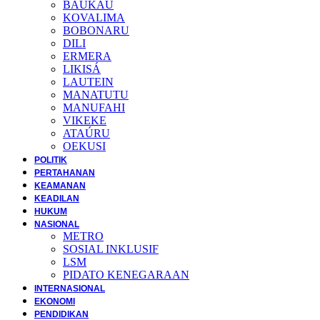
BAUKAU
KOVALIMA
BOBONARU
DILI
ERMERA
LIKISÁ
LAUTEIN
MANATUTU
MANUFAHI
VIKEKE
ATAÚRU
OEKUSI
POLITIK
PERTAHANAN
KEAMANAN
KEADILAN
HUKUM
NASIONAL
METRO
SOSIAL INKLUSIF
LSM
PIDATO KENEGARAAN
INTERNASIONAL
EKONOMI
PENDIDIKAN