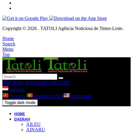
Copyright © 2026 . TATOLI Agência Noticiosa de Timor-Leste.
Home
Search
Menu
Top
ANUNSIU
KONA-BA AMI
LIVE
BAHASA
TETUN
PORTUGUÊS
ENGLISH
Toggle dark mode
HOME
DAERAH
AILEU
AINARU