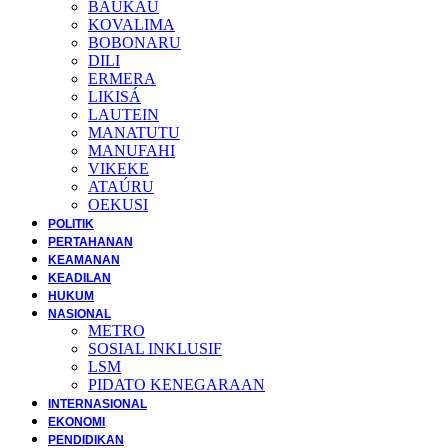
BAUKAU
KOVALIMA
BOBONARU
DILI
ERMERA
LIKISÁ
LAUTEIN
MANATUTU
MANUFAHI
VIKEKE
ATAÚRU
OEKUSI
POLITIK
PERTAHANAN
KEAMANAN
KEADILAN
HUKUM
NASIONAL
METRO
SOSIAL INKLUSIF
LSM
PIDATO KENEGARAAN
INTERNASIONAL
EKONOMI
PENDIDIKAN