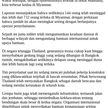
waktu setempat, dengan episentrumnya terletak di dekat Mandalay,
kota terbesar kedua di Myanmar.
Laporan menunjukkan bahwa sedikitnya 144 orang telah meninggal
dan lebih dari 732 orang terluka di Myanmar, dengan perkiraan
bahwa jumlah ini akan meningkat seiring dengan berlanjutnya
operasi penyelamatan.
Sejauh ini junta militer telah mengumumkan keadaan darurat di
berbagai wilayah dan mengundang bantuan internasional untuk
upaya bantuan.
Di negara tetangga Thailand, getarannya terasa cukup kuat hingga
menyebabkan gedung tinggi yang sedang dibangun di Bangkok
runtuh, mengakibatkan sedikitnya delapan orang meninggal dunia
dan lebih banyak lagi yang terluka.
Tim penyelamat saat ini sedang mencari puluhan pekerja konstruksi
yang dikhawatirkan terjebak di bawah reruntuhan. Pihak berwenang
Thailand telah menyatakan Bangkok sebagai daerah bencana dan
sedang menilai kerusakan di seluruh kota.
Gempa bumi juga telah memengaruhi infrastruktur, termasuk jalan
dan jembatan, sehingga menimbulkan kekhawatiran tentang
bendungan skala besar di kedua negara. Organisasi internasional
dimobilisasi untuk menyediakan bantuan kemanusiaan seiring