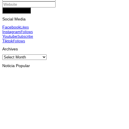
Add Comment
Social Media
Facebook
Likes
Instagram
Follows
Youtube
Subscribe
Tiktok
Follows
Archives
Archives
Noticia Popular
INTERNASIONAL
Musik pererat Persahabatan TL – Indonesia di Cross Border
Fest 2026
August 8, 2026
INTERNASIONAL