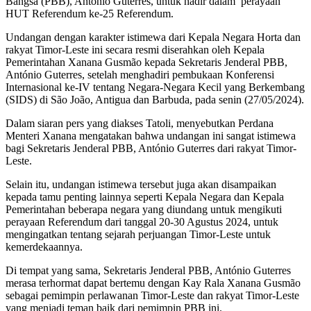
Bangsa (PBB), António Guterres, untuk hadir dalam perayaan
HUT Referendum ke-25 Referendum.
Undangan dengan karakter istimewa dari Kepala Negara Horta dan
rakyat Timor-Leste ini secara resmi diserahkan oleh Kepala
Pemerintahan Xanana Gusmão kepada Sekretaris Jenderal PBB,
António Guterres, setelah menghadiri pembukaan Konferensi
Internasional ke-IV tentang Negara-Negara Kecil yang Berkembang
(SIDS) di São João, Antigua dan Barbuda, pada senin (27/05/2024).
Dalam siaran pers yang diakses Tatoli, menyebutkan Perdana
Menteri Xanana mengatakan bahwa undangan ini sangat istimewa
bagi Sekretaris Jenderal PBB, António Guterres dari rakyat Timor-
Leste.
Selain itu, undangan istimewa tersebut juga akan disampaikan
kepada tamu penting lainnya seperti Kepala Negara dan Kepala
Pemerintahan beberapa negara yang diundang untuk mengikuti
perayaan Referendum dari tanggal 20-30 Agustus 2024, untuk
mengingatkan tentang sejarah perjuangan Timor-Leste untuk
kemerdekaannya.
Di tempat yang sama, Sekretaris Jenderal PBB, António Guterres
merasa terhormat dapat bertemu dengan Kay Rala Xanana Gusmão
sebagai pemimpin perlawanan Timor-Leste dan rakyat Timor-Leste
yang menjadi teman baik dari pemimpin PBB ini.