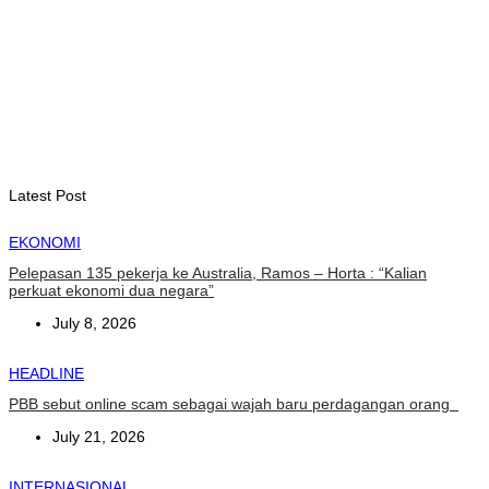
kerawanan pangan akut
August 6, 2026
INTERNASIONAL
November ini, Paus Leo akan lakukan perjalanan Apostolik ke
Uruguay, Argentina, dan Peru
August 6, 2026
Latest Post
EKONOMI
Pelepasan 135 pekerja ke Australia, Ramos – Horta : “Kalian
perkuat ekonomi dua negara”
July 8, 2026
HEADLINE
PBB sebut online scam sebagai wajah baru perdagangan orang
July 21, 2026
INTERNASIONAL