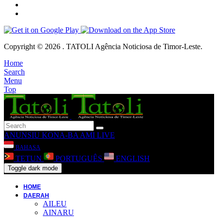
Copyright © 2026 . TATOLI Agência Noticiosa de Timor-Leste.
Home
Search
Menu
Top
ANUNSIU
KONA-BA AMI
LIVE
BAHASA
TETUN
PORTUGUÊS
ENGLISH
Toggle dark mode
HOME
DAERAH
AILEU
AINARU