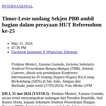
INTERNASIONAL
Timor-Leste undang Sekjen PBB ambil
bagian dalam perayaan HUT Referendum
ke-25
May 31, 2024
07:39 PM
Facebook
Instagram
X
WhatsApp
Telegram
Perdana Menteri, Xanana Gusmão, bertemu Sekretaris
Jenderal Perserikatan Bangsa-Bangsa (PBB), António
Guterres, disela-sela pembukaan Konferensi
Internasional ke-IV tentang Negara-Negara Kecil yang
Berkembang (SIDS) di São João, Antigua dan
Barbuda, pada senin (27/05/2024). Foto Media GPM
DILI, 31 mei 2024 (TATOLI)–
Perdana Menteri, Xanana Gusmão,
secara resmi menyampaikan undangan dari Presiden Republik, José
Ramos Horta, kepada Sekretaris Jenderal Perserikatan Bangsa-