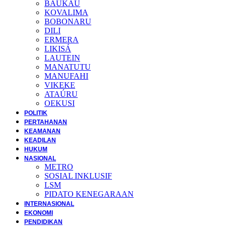
BAUKAU
KOVALIMA
BOBONARU
DILI
ERMERA
LIKISÁ
LAUTEIN
MANATUTU
MANUFAHI
VIKEKE
ATAÚRU
OEKUSI
POLITIK
PERTAHANAN
KEAMANAN
KEADILAN
HUKUM
NASIONAL
METRO
SOSIAL INKLUSIF
LSM
PIDATO KENEGARAAN
INTERNASIONAL
EKONOMI
PENDIDIKAN