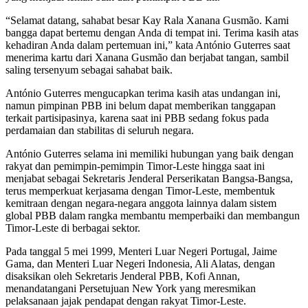
“Selamat datang, sahabat besar Kay Rala Xanana Gusmão. Kami
bangga dapat bertemu dengan Anda di tempat ini. Terima kasih atas
kehadiran Anda dalam pertemuan ini,” kata António Guterres saat
menerima kartu dari Xanana Gusmão dan berjabat tangan, sambil
saling tersenyum sebagai sahabat baik.
António Guterres mengucapkan terima kasih atas undangan ini,
namun pimpinan PBB ini belum dapat memberikan tanggapan
terkait partisipasinya, karena saat ini PBB sedang fokus pada
perdamaian dan stabilitas di seluruh negara.
António Guterres selama ini memiliki hubungan yang baik dengan
rakyat dan pemimpin-pemimpin Timor-Leste hingga saat ini
menjabat sebagai Sekretaris Jenderal Perserikatan Bangsa-Bangsa,
terus memperkuat kerjasama dengan Timor-Leste, membentuk
kemitraan dengan negara-negara anggota lainnya dalam sistem
global PBB dalam rangka membantu memperbaiki dan membangun
Timor-Leste di berbagai sektor.
Pada tanggal 5 mei 1999, Menteri Luar Negeri Portugal, Jaime
Gama, dan Menteri Luar Negeri Indonesia, Ali Alatas, dengan
disaksikan oleh Sekretaris Jenderal PBB, Kofi Annan,
menandatangani Persetujuan New York yang meresmikan
pelaksanaan jajak pendapat dengan rakyat Timor-Leste.