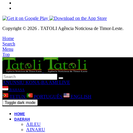
Copyright © 2026 . TATOLI Agência Noticiosa de Timor-Leste.
Home
Search
Menu
Top
ANUNSIU
KONA-BA AMI
LIVE
BAHASA
TETUN
PORTUGUÊS
ENGLISH
Toggle dark mode
HOME
DAERAH
AILEU
AINARU