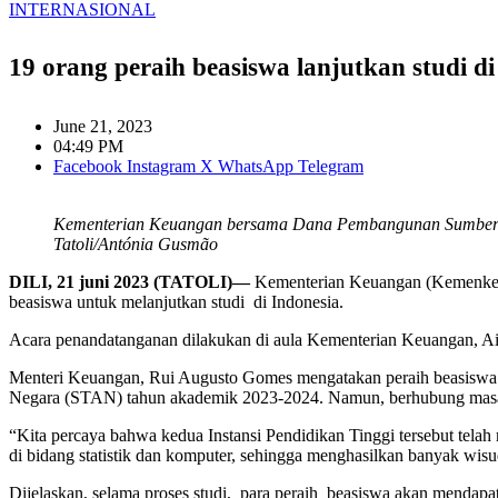
INTERNASIONAL
19 orang peraih beasiswa lanjutkan studi di
June 21, 2023
04:49 PM
Facebook
Instagram
X
WhatsApp
Telegram
Kementerian Keuangan bersama Dana Pembangunan Sumber Da
Tatoli/Antónia Gusmão
DILI, 21 juni 2023 (TATOLI)—
Kementerian Keuangan (Kemenkeu
beasiswa untuk melanjutkan studi di Indonesia.
Acara penandatanganan dilakukan di aula Kementerian Keuangan, Aita
Menteri Keuangan, Rui Augusto Gomes mengatakan peraih beasiswa ad
Negara (STAN) tahun akademik 2023-2024. Namun, berhubung masala
“Kita percaya bahwa kedua Instansi Pendidikan Tinggi tersebut telah
di bidang statistik dan komputer, sehingga menghasilkan banyak wi
Dijelaskan, selama proses studi, para peraih beasiswa akan mendapatk