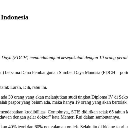
 Indonesia
ya (FDCH) menandatangani kesepakatan dengan 19 orang peraih bea
) bersama Dana Pembangunan Sumber Daya Manusia (FDCH – portugis)
rak Laran, Dili, rabu ini.
a 30 orang yang akan melanjutkan studi tingkat Diploma IV di Sekola
h paspor yang belum ada, maka hanya 19 orang yang akan bertolak k
 mendapatkan kredibillitas. Contohnya,, STIS didirikan sejak 65 tahu
sudawan dengan gelar doktor” kata Menteri Rui dalam sambutannya.
an 40% teori dan 60% pengalaman pratek. Selain itu di bidang teori me