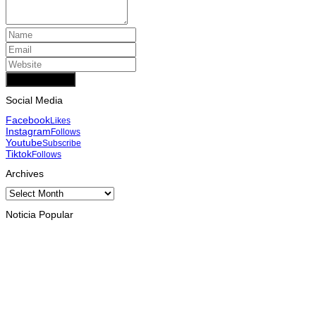
Add Comment
Social Media
Facebook
Likes
Instagram
Follows
Youtube
Subscribe
Tiktok
Follows
Archives
Archives
Noticia Popular
INTERNASIONAL
Musik pererat Persahabatan TL – Indonesia di Cross Border
Fest 2026