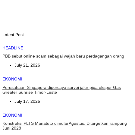
INTERNASIONAL
YASS China kunjungi TATOLI, bahas kerja sama di masa
depan
August 6, 2026
Latest Post
HEADLINE
PBB sebut online scam sebagai wajah baru perdagangan orang
July 21, 2026
EKONOMI
Perusahaan Singapura dipercaya survei jalur pipa ekspor Gas
Greater Sunrise Timor-Leste
July 17, 2026
EKONOMI
Konstruksi PLTS Manatuto dimulai Agustus, Ditargetkan rampung
Juni 2028