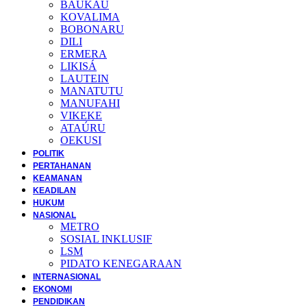
BAUKAU
KOVALIMA
BOBONARU
DILI
ERMERA
LIKISÁ
LAUTEIN
MANATUTU
MANUFAHI
VIKEKE
ATAÚRU
OEKUSI
POLITIK
PERTAHANAN
KEAMANAN
KEADILAN
HUKUM
NASIONAL
METRO
SOSIAL INKLUSIF
LSM
PIDATO KENEGARAAN
INTERNASIONAL
EKONOMI
PENDIDIKAN