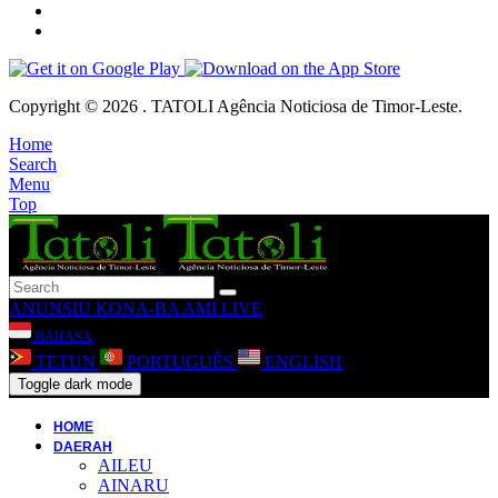
Copyright © 2026 . TATOLI Agência Noticiosa de Timor-Leste.
Home
Search
Menu
Top
ANUNSIU
KONA-BA AMI
LIVE
BAHASA
TETUN
PORTUGUÊS
ENGLISH
Toggle dark mode
HOME
DAERAH
AILEU
AINARU