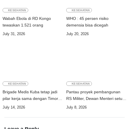
KESEHATAN
KESEHATAN
Wabah Ebola di RD Kongo
WHO : 45 persen risiko
tewaskan 1.521 orang
demensia bisa dicegah
July 31, 2026
July 20, 2026
KESEHATAN
KESEHATAN
Brigade Medis Kuba tetap jadi
Pantau proyek pembangunan
pilar kerja sama dengan Timor-
RS Militer, Dewan Menteri setujui
Leste
bentuk Komisi Antar-
July 14, 2026
July 8, 2026
Kementerian
Leave a Reply