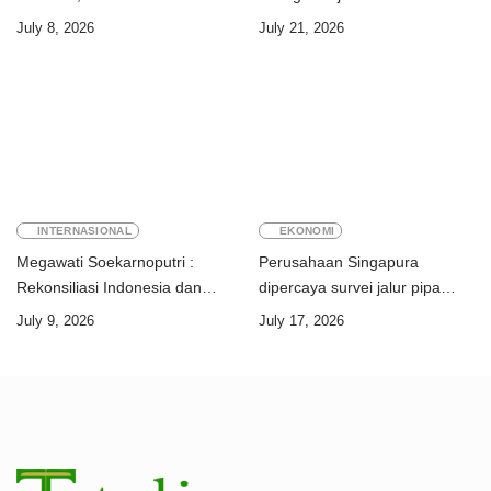
“Kalian perkuat ekonomi dua
perdagangan orang
July 8, 2026
July 21, 2026
negara”
INTERNASIONAL
EKONOMI
Megawati Soekarnoputri :
Perusahaan Singapura
Rekonsiliasi Indonesia dan
dipercaya survei jalur pipa
Timor-Leste jadi teladan dunia
ekspor Gas Greater Sunrise
July 9, 2026
July 17, 2026
Timor-Leste