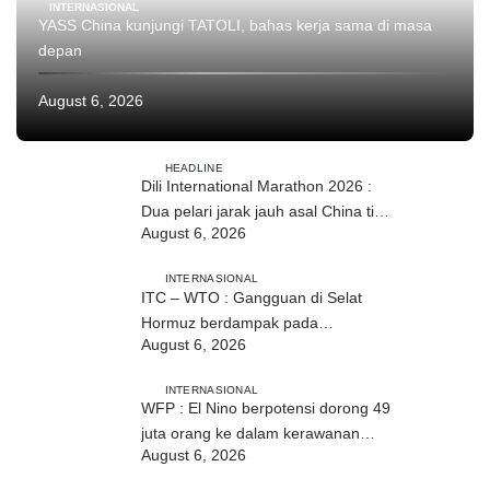
INTERNASIONAL
YASS China kunjungi TATOLI, bahas kerja sama di masa
depan
August 6, 2026
HEADLINE
Dili International Marathon 2026 :
Dua pelari jarak jauh asal China tiba
August 6, 2026
di Dili
INTERNASIONAL
ITC – WTO : Gangguan di Selat
Hormuz berdampak pada
August 6, 2026
perdagangan energi, pupuk, dan
industri
INTERNASIONAL
WFP : El Nino berpotensi dorong 49
juta orang ke dalam kerawanan
August 6, 2026
pangan akut