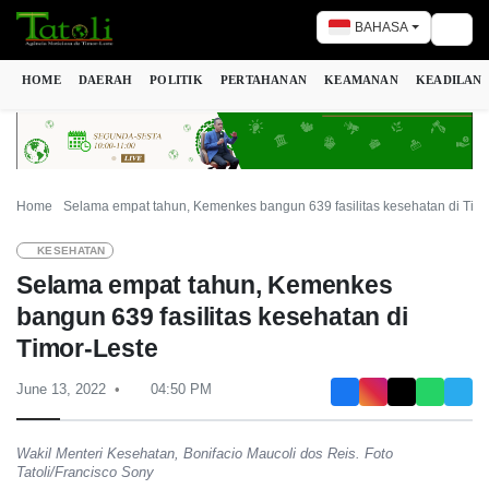
BAHASA
Togg
HOME
DAERAH
POLITIK
PERTAHANAN
KEAMANAN
KEADILAN
Home
Selama empat tahun, Kemenkes bangun 639 fasilitas kesehatan di Timo
KESEHATAN
Selama empat tahun, Kemenkes
bangun 639 fasilitas kesehatan di
Timor-Leste
June 13, 2022
04:50 PM
Wakil Menteri Kesehatan, Bonifacio Maucoli dos Reis. Foto
Tatoli/Francisco Sony