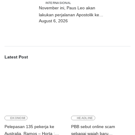
INTERNASIONAL
November ini, Paus Leo akan
lakukan perjalanan Apostolik ke
August 6, 2026
Uruguay, Argentina, dan Peru
Latest Post
EKONOMI
HEADLINE
Pelepasan 135 pekerja ke
PBB sebut online scam
Australia, Ramos – Horta :
sebagai wajah baru