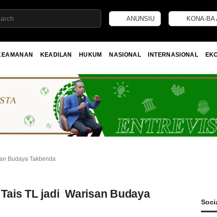
ANUNSIU
KONA-BA 
KEAMANAN
KEADILAN
HUKUM
NASIONAL
INTERNASIONAL
EK
isan Budaya Takbenda
Tais TL jadi Warisan Budaya
Soci