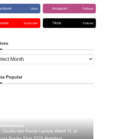
acebook
Instagram
Likes
Follows
outube
Tiktok
Subscribe
Follows
ives
ves
cia Popular
INTERNASIONAL
. Cecilia dan Paroki Lacluta Wakili TL di
Cross Border Fest 2026 Atambua