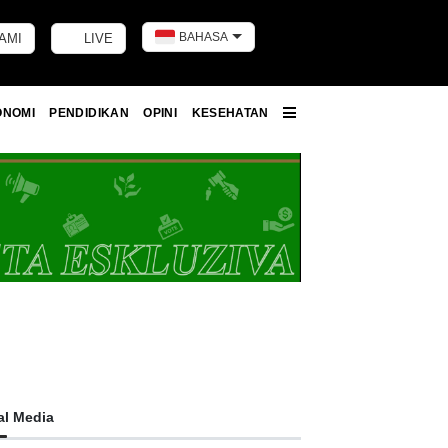
BAHASA
AMI
LIVE
Toggle dark m
ONOMI
PENDIDIKAN
OPINI
KESEHATAN
More
al Media