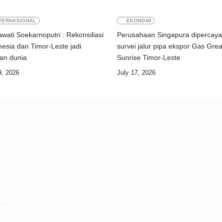
TERNASIONAL
EKONOMI
wati Soekarnoputri : Rekonsiliasi
Perusahaan Singapura dipercaya
nesia dan Timor-Leste jadi
survei jalur pipa ekspor Gas Grea
dan dunia
Sunrise Timor-Leste
9, 2026
July 17, 2026