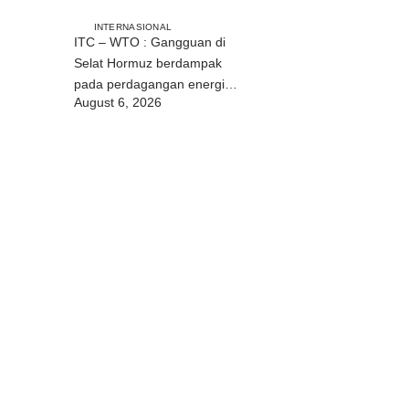
INTERNASIONAL
ITC – WTO : Gangguan di
Selat Hormuz berdampak
pada perdagangan energi,
August 6, 2026
pupuk, dan industri