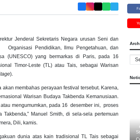
F
Y
ektur Jenderal Sekretaris Negara urusan Seni dan
Arch
 Organisasi Pendidikan, Ilmu Pengetahuan, dan
gsa (UNESCO) yang bermarkas di Paris, pada 16
Archi
ional Timor-Leste (TL) atau Tais, sebagai Warisan
itage
).
Noti
 akan membahas perayaan festival tersebut. Karena,
ernasional Warisan Budaya Takbenda Kemanusiaan.
 atau mengumumkan, pada 16 desember ini, proses
 Takbenda,” Manuel Smith, di sela-sela pertemuan
ra, Dili, kamis.
St
kuan dunia atas kain tradisional TL Tais sebagai