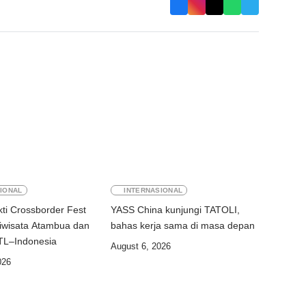
IONAL
INTERNASIONAL
ti Crossborder Fest
YASS China kunjungi TATOLI,
iwisata Atambua dan
bahas kerja sama di masa depan
hubungan TL–Indonesia
August 6, 2026
026