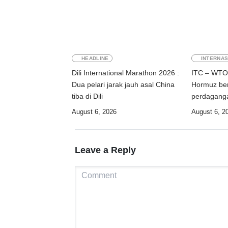
HEADLINE
INTERNAS
Dili International Marathon 2026 :
ITC – WTO 
Dua pelari jarak jauh asal China
Hormuz be
tiba di Dili
perdaganga
industri
August 6, 2026
August 6, 2
Leave a Reply