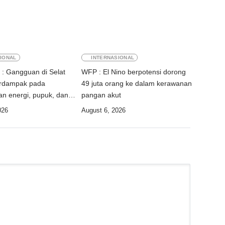
IONAL
INTERNASIONAL
: Gangguan di Selat
WFP : El Nino berpotensi dorong
rdampak pada
49 juta orang ke dalam kerawanan
n energi, pupuk, dan
pangan akut
026
August 6, 2026