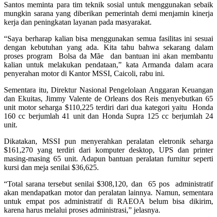
Santos meminta para tim teknik sosial untuk menggunakan sebaik
mungkin sarana yang diberikan pemerintah demi menjamin kinerja
kerja dan peningkatan layanan pada masyarakat.
“Saya berharap kalian bisa menggunakan semua fasilitas ini sesuai
dengan kebutuhan yang ada. Kita tahu bahwa sekarang dalam
proses program Bolsa da Mãe dan bantuan ini akan membantu
kalian untuk melakukan pendataan,” kata Armanda dalam acara
penyerahan motor di Kantor MSSI, Caicoli, rabu ini.
Sementara itu, Direktur Nasional Pengelolaan Anggaran Keuangan
dan Ekuitas, Jimmy Valente de Orleans dos Reis menyebutkan 65
unit motor seharga $110,225 terdiri dari dua kategori yaitu Honda
160 cc berjumlah 41 unit dan Honda Supra 125 cc berjumlah 24
unit.
Dikatakan, MSSI pun menyerahkan peralatan eletronik seharga
$161,270 yang terdiri dari komputer desktop, UPS dan printer
masing-masing 65 unit. Adapun bantuan peralatan furnitur seperti
kursi dan meja senilai $36,625.
“Total sarana tersebut senilai $308,120, dan 65 pos administratif
akan mendapatkan motor dan peralatan lainnya. Namun, sementara
untuk empat pos administratif di RAEOA belum bisa dikirim,
karena harus melalui proses administrasi,” jelasnya.