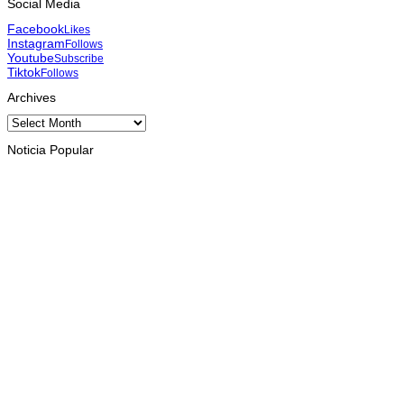
Social Media
Facebook
Likes
Instagram
Follows
Youtube
Subscribe
Tiktok
Follows
Archives
Archives
Noticia Popular
KESEHATAN
WHO dan mitra sepakati strategi bersama tangani wabah
Ebola di RD Kongo
August 10, 2026
INTERNASIONAL
Badai angin Habagat sebabkan delapan orang tewas di
Filipina