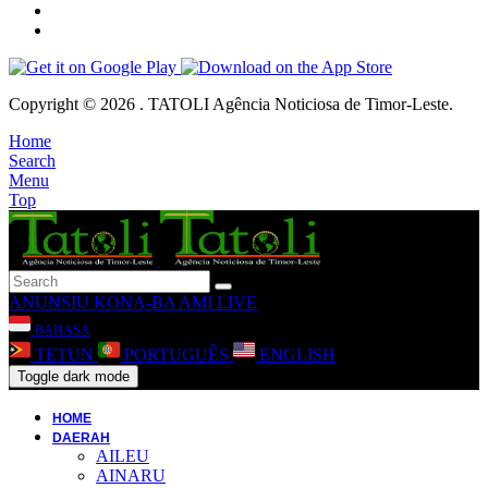
Copyright © 2026 . TATOLI Agência Noticiosa de Timor-Leste.
Home
Search
Menu
Top
ANUNSIU
KONA-BA AMI
LIVE
BAHASA
TETUN
PORTUGUÊS
ENGLISH
Toggle dark mode
HOME
DAERAH
AILEU
AINARU