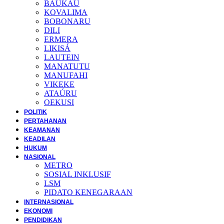
BAUKAU
KOVALIMA
BOBONARU
DILI
ERMERA
LIKISÁ
LAUTEIN
MANATUTU
MANUFAHI
VIKEKE
ATAÚRU
OEKUSI
POLITIK
PERTAHANAN
KEAMANAN
KEADILAN
HUKUM
NASIONAL
METRO
SOSIAL INKLUSIF
LSM
PIDATO KENEGARAAN
INTERNASIONAL
EKONOMI
PENDIDIKAN