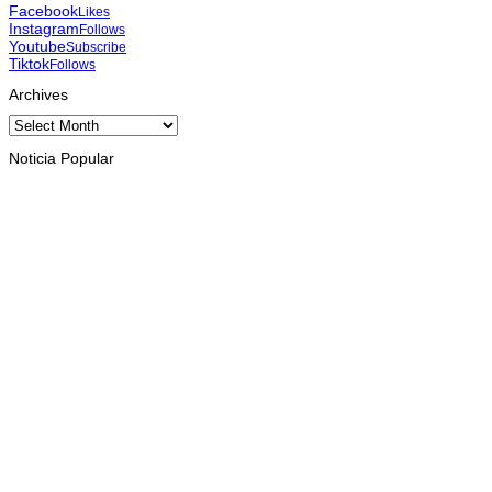
Facebook
Likes
Instagram
Follows
Youtube
Subscribe
Tiktok
Follows
Archives
Archives
Noticia Popular
HEADLINE
Presiden Ramos-Horta luncurkan buku “Cinquenta Anos de
Independência”
August 10, 2026
KESEHATAN
WHO dan mitra sepakati strategi bersama tangani wabah
Ebola di RD Kongo