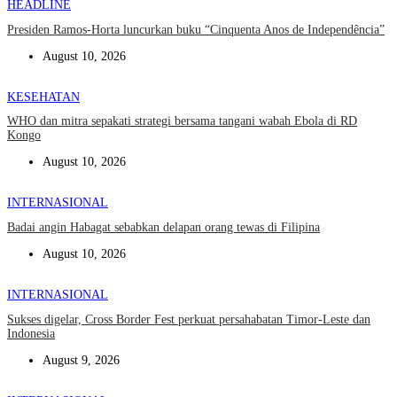
HEADLINE
Presiden Ramos-Horta luncurkan buku “Cinquenta Anos de Independência”
August 10, 2026
KESEHATAN
WHO dan mitra sepakati strategi bersama tangani wabah Ebola di RD
Kongo
August 10, 2026
INTERNASIONAL
Badai angin Habagat sebabkan delapan orang tewas di Filipina
August 10, 2026
INTERNASIONAL
Sukses digelar, Cross Border Fest perkuat persahabatan Timor-Leste dan
Indonesia
August 9, 2026