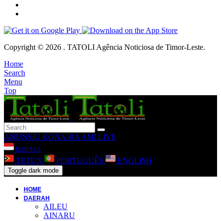
Copyright © 2026 . TATOLI Agência Noticiosa de Timor-Leste.
Home
Search
Menu
Top
ANUNSIU
KONA-BA AMI
LIVE
BAHASA
TETUN
PORTUGUÊS
ENGLISH
Toggle dark mode
HOME
DAERAH
AILEU
AINARU