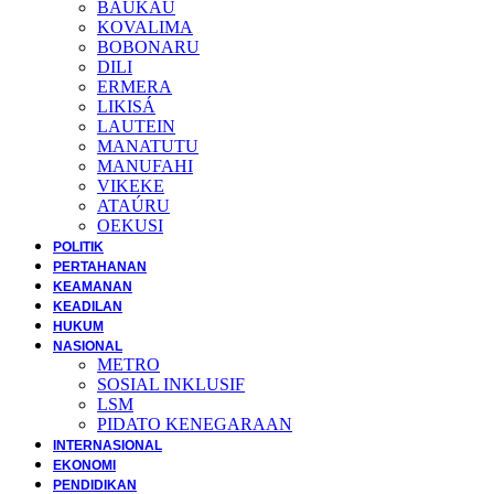
BAUKAU
KOVALIMA
BOBONARU
DILI
ERMERA
LIKISÁ
LAUTEIN
MANATUTU
MANUFAHI
VIKEKE
ATAÚRU
OEKUSI
POLITIK
PERTAHANAN
KEAMANAN
KEADILAN
HUKUM
NASIONAL
METRO
SOSIAL INKLUSIF
LSM
PIDATO KENEGARAAN
INTERNASIONAL
EKONOMI
PENDIDIKAN