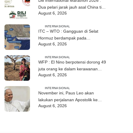
Dili International Marathon 2026 :
Dua pelari jarak jauh asal China tiba
August 6, 2026
di Dili
INTERNASIONAL
ITC – WTO : Gangguan di Selat
Hormuz berdampak pada
August 6, 2026
perdagangan energi, pupuk, dan
industri
INTERNASIONAL
WFP : El Nino berpotensi dorong 49
juta orang ke dalam kerawanan
August 6, 2026
pangan akut
INTERNASIONAL
November ini, Paus Leo akan
lakukan perjalanan Apostolik ke
August 6, 2026
Uruguay, Argentina, dan Peru