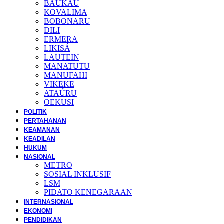
BAUKAU
KOVALIMA
BOBONARU
DILI
ERMERA
LIKISÁ
LAUTEIN
MANATUTU
MANUFAHI
VIKEKE
ATAÚRU
OEKUSI
POLITIK
PERTAHANAN
KEAMANAN
KEADILAN
HUKUM
NASIONAL
METRO
SOSIAL INKLUSIF
LSM
PIDATO KENEGARAAN
INTERNASIONAL
EKONOMI
PENDIDIKAN