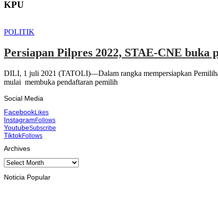
KPU
POLITIK
Persiapan Pilpres 2022, STAE-CNE buka p
DILI, 1 juli 2021 (TATOLI)—Dalam rangka mempersiapkan Pemilihan 
mulai membuka pendaftaran pemilih
Social Media
Facebook
Likes
Instagram
Follows
Youtube
Subscribe
Tiktok
Follows
Archives
Archives
Noticia Popular
INTERNASIONAL