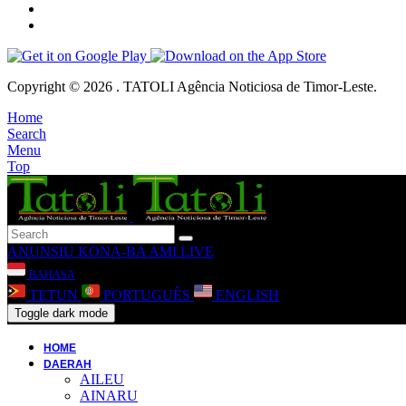
Copyright © 2026 . TATOLI Agência Noticiosa de Timor-Leste.
Home
Search
Menu
Top
ANUNSIU
KONA-BA AMI
LIVE
BAHASA
TETUN
PORTUGUÊS
ENGLISH
Toggle dark mode
HOME
DAERAH
AILEU
AINARU