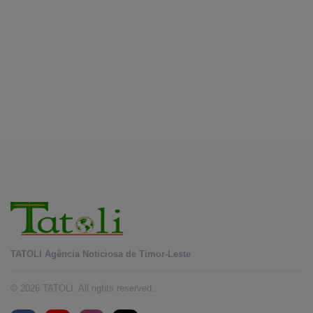
Pariwisata Atambua dan hubungan TL–
August 7, 2026
Indonesia
INTERNASIONAL
YASS China kunjungi TATOLI, bahas kerja
sama di masa depan
August 6, 2026
TATOLI Agência Noticiosa de Timor-Leste
© 2026 TATOLI. All rights reserved.