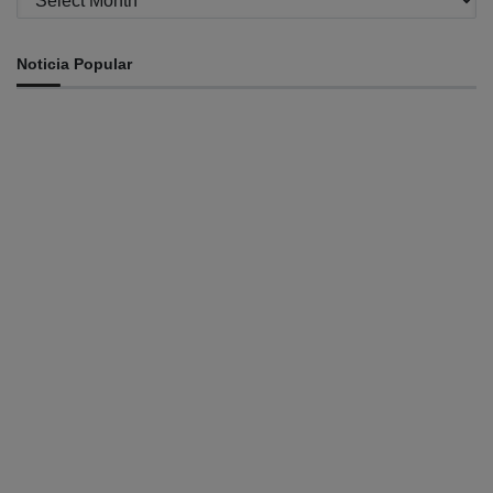
Noticia Popular
INTERNASIONAL
St. Cecilia dan Paroki Lacluta Wakili TL di Cross Border
Fest 2026 Atambua
August 7, 2026