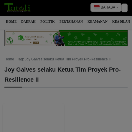
BAHASA
Tog
HOME
DAERAH
POLITIK
PERTAHANAN
KEAMANAN
KEADILAN
Home
Tag: Joy Galves selaku Ketua Tim Proyek Pro-Resilience II
Joy Galves selaku Ketua Tim Proyek Pro-
Resilience II