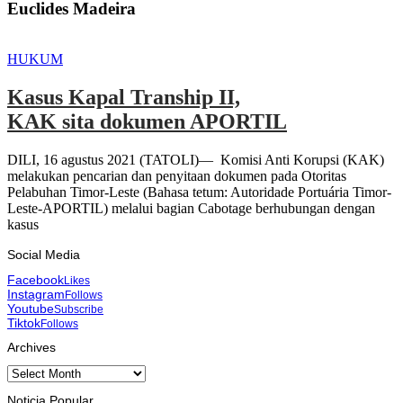
Euclides Madeira
HUKUM
Kasus Kapal Tranship II,
KAK sita dokumen APORTIL
DILI, 16 agustus 2021 (TATOLI)— Komisi Anti Korupsi (KAK)
melakukan pencarian dan penyitaan dokumen pada Otoritas
Pelabuhan Timor-Leste (Bahasa tetum: Autoridade Portuária Timor-
Leste-APORTIL) melalui bagian Cabotage berhubungan dengan
kasus
Social Media
Facebook
Likes
Instagram
Follows
Youtube
Subscribe
Tiktok
Follows
Archives
Archives
Noticia Popular