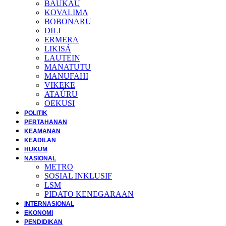
BAUKAU
KOVALIMA
BOBONARU
DILI
ERMERA
LIKISÁ
LAUTEIN
MANATUTU
MANUFAHI
VIKEKE
ATAÚRU
OEKUSI
POLITIK
PERTAHANAN
KEAMANAN
KEADILAN
HUKUM
NASIONAL
METRO
SOSIAL INKLUSIF
LSM
PIDATO KENEGARAAN
INTERNASIONAL
EKONOMI
PENDIDIKAN