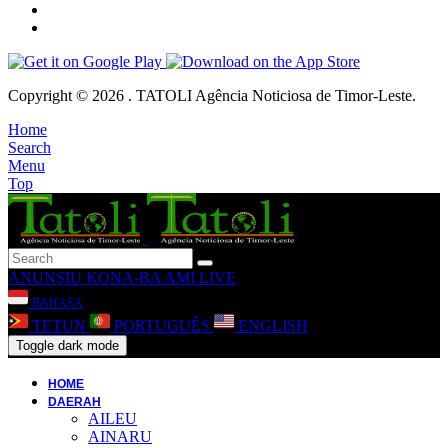
Copyright © 2026 . TATOLI Agência Noticiosa de Timor-Leste.
Home
Search
Menu
Top
ANUNSIU
KONA-BA AMI
LIVE
BAHASA
TETUN
PORTUGUÊS
ENGLISH
Toggle dark mode
HOME
DAERAH
AILEU
AINARU