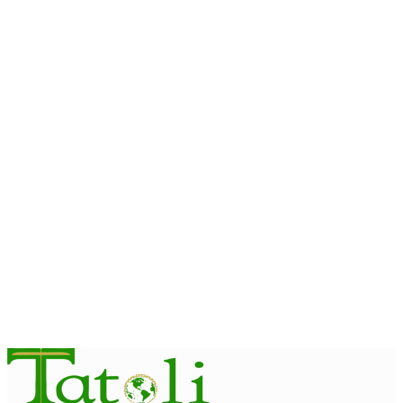
INTERNASIONAL
ITC – WTO : Gangguan di Selat Hormuz berdampak pada
perdagangan energi, pupuk, dan industri
August 6, 2026
INTERNASIONAL
WFP : El Nino berpotensi dorong 49 juta orang ke dalam
kerawanan pangan akut
August 6, 2026
INTERNASIONAL
November ini, Paus Leo akan lakukan perjalanan Apostolik ke
Uruguay, Argentina, dan Peru
August 6, 2026